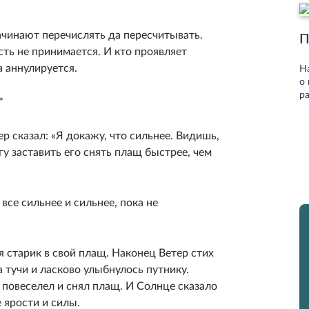
начинают перечислять да пересчитывать.
П
сть не принимается. И кто проявляет
а аннулируется.
Н
о
ра
*
ер сказал: «Я докажу, что сильнее. Видишь,
гу заставить его снять плащ быстрее, чем
 все сильнее и сильнее, пока не
я старик в свой плащ. Наконец Ветер стих
а тучи и ласково улыбнулось путнику.
 повеселел и снял плащ. И Солнце сказало
 ярости и силы.