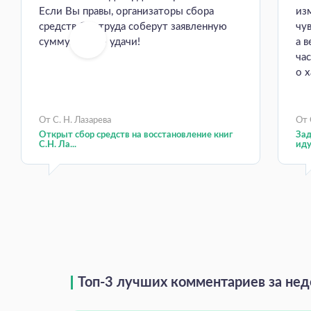
Если Вы правы, организаторы сбора
из
средств без труда соберут заявленную
чув
сумму. Всем - удачи!
а 
час
о х
От С. Н. Лазарева
От 
Открыт сбор средств на восстановление книг
Зад
С.Н. Ла...
иду
Топ-3 лучших комментариев за не