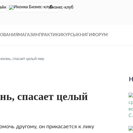
айн кинотеатр
Бизнес-клуб
ДОВАНИЯ
МАГАЗИН
ПРАКТИКИ
КУРСЫ
КНИГИ
ФОРУМ
 жизнь, спасает целый мир
Н
знь, спасает целый
омочь другому, он прикасается к лику