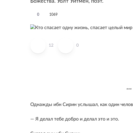
Божества. Уолт Уитмен, поэт.
0
1069
12
0
***
Однажды ибн Сирин услышал, как один челов
— Я делал тебе добро и делал это и это.