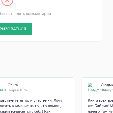
обы оставлять комментарии
РИЗОВАТЬСЯ
Ольга
Людм
Вчера в 10:26
04 авгу
равствуйте автор и участники. Хочу
Книга всех вр
ратить внимание на то, что помощь
же, Библия! М
изким начинается с себя! Как
ничего там н