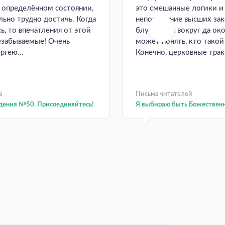
в определённом состоянии,
это смешанные логики и
ьно трудно достичь. Когда
непонимание высших зак
ь, то впечатления от этой
блуждание вокруг да око
езабываемые! Очень
может понять, кто такой
ргею...
Конечно, церковные тракт
а
Письма читателей
дения №50. Присоединяйтесь!
Я выбираю быть Божествен