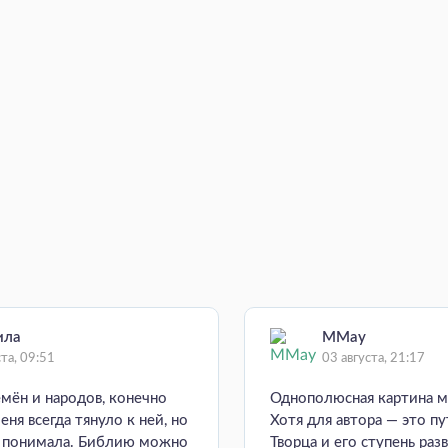
ила
MMay
ста, 09:51
03 августа, 21:17
емён и народов, конечно
Однополюсная картина м
еня всегда тянуло к ней, но
Хотя для автора — это пу
е понимала. Библию можно
Творца и его ступень раз