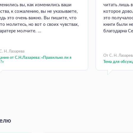
менились вы, как изменились ваши
читать лишь 
ства, к сожалению, вы не указываете,
которое довол
ведь это очень важно. Вы пишите, что
это получалос
то молитесь, но вот о своих чувствах,
книги были н
аратере молчите. ...
благодарна Се
С. Н. Лазарева
От С. Н. Лазарев
ание от С.Н.Лазарева: «Правильно ли я
?»
Тема для обсуж
делю