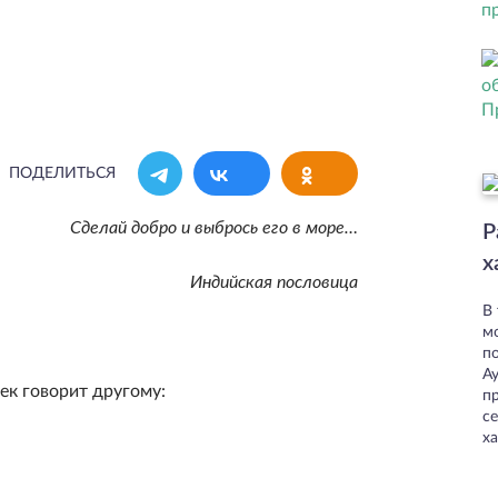
ПОДЕЛИТЬСЯ
Сделай добро и выбрось его в море…
Р
х
Индийская пословица
В
м
п
А
ек говорит другому:
пр
с
ха