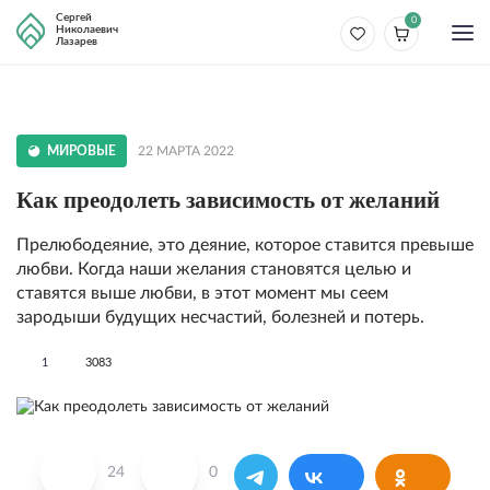
Сергей
0
Николаевич
Лазарев
МИРОВЫЕ
22 МАРТА 2022
Как преодолеть зависимость от желаний
Прелюбодеяние, это деяние, которое ставит­ся превыше
любви. Когда наши желания стано­вятся целью и
ставятся выше любви, в этот мо­мент мы сеем
зародыши будущих несчастий, бо­лезней и потерь.
1
3083
24
0