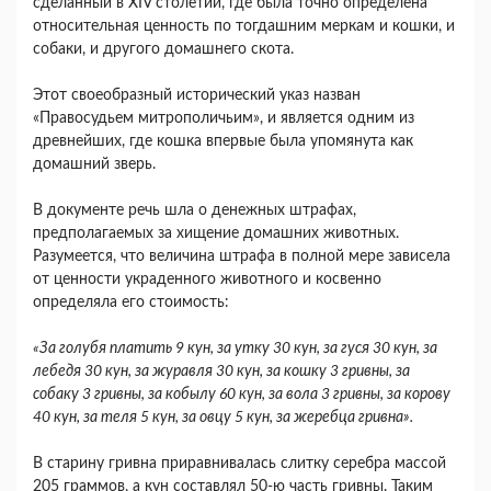
сделанный в XIV столетии, где была точно определена
относительная ценность по тогдашним меркам и кошки, и
собаки, и другого домашнего скота.
Этот своеобразный исторический указ назван
«Правосудьем митрополичьим», и является одним из
древнейших, где кошка впервые была упомянута как
домашний зверь.
В документе речь шла о денежных штрафах,
предполагаемых за хищение домашних животных.
Разумеется, что величина штрафа в полной мере зависела
от ценности украденного животного и косвенно
определяла его стоимость:
«За голубя платить 9 кун, за утку 30 кун, за гуся 30 кун, за
лебедя 30 кун, за журавля 30 кун, за кошку 3 гривны, за
собаку 3 гривны, за кобылу 60 кун, за вола 3 гривны, за корову
40 кун, за теля 5 кун, за овцу 5 кун, за жеребца гривна».
В старину гривна приравнивалась слитку серебра массой
205 граммов, а кун составлял 50-ю часть гривны. Таким