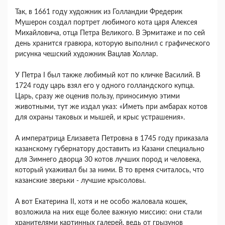
Так, в 1661 году художник из Голландии Фредерик
Мушерон создал портрет любимого кота царя Алексея
Михайловича, отца Петра Великого. В Эрмитаже и по сей
день хранится гравюра, которую выполнил с графического
рисунка чешский художник Вацлав Холлар.
У Петра I был также любимый кот по кличке Василий. В
1724 году царь взял его у одного голландского купца.
Царь, сразу же оценив пользу, приносимую этими
животными, тут же издал указ: «Иметь при амбарах котов
для охраны таковых и мышей, и крыс устрашения».
А императрица Елизавета Петровна в 1745 году приказала
казанскому губернатору доставить из Казани специально
для Зимнего дворца 30 котов лучших пород и человека,
который ухаживал бы за ними. В то время считалось, что
казанские зверьки - лучшие крысоловы.
А вот Екатерина II, хотя и не особо жаловала кошек,
возложила на них еще более важную миссию: они стали
хранителями картинных галерей, ведь от грызунов