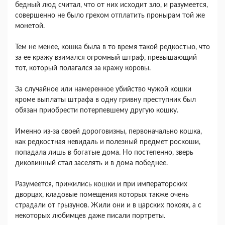
бедный люд считал, что от них исходит зло, и разумеется,
совершенно не было грехом отплатить пронырам той же
монетой.
Тем не менее, кошка была в то время такой редкостью, что
за ее кражу взимался огромный штраф, превышающий
тот, который полагался за кражу коровы.
За случайное или намеренное убийство чужой кошки
кроме выплаты штрафа в одну гривну преступник был
обязан приобрести потерпевшему другую кошку.
Именно из-за своей дороговизны, первоначально кошка,
как редкостная невидаль и полезный предмет роскоши,
попадала лишь в богатые дома. Но постепенно, зверь
диковинный стал заселять и в дома победнее.
Разумеется, прижились кошки и при императорских
дворцах, кладовые помещения которых также очень
страдали от грызунов. Жили они и в царских покоях, а с
некоторых любимцев даже писали портреты.