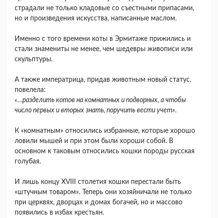
страдали не только кладовые со съестными припасами,
но и произведения искусства, написанные маслом.
Именно с того времени коты в Эрмитаже прижились и
стали знамениты не менее, чем шедевры живописи или
скульптуры.
А также императрица, придав животным новый статус,
повелела:
«…разделить котов на комнатных и подворных, а чтобы
число первых и вторых знать, поручить вести учет».
К «комнатным» относились избранные, которые хорошо
ловили мышей и при этом были хороши собой. В
основном к таковым относились кошки породы русская
голубая.
И лишь концу XVIII столетия кошки перестали быть
«штучным товаром». Теперь они хозяйничали не только
при церквях, дворцах и домах богачей, но и массово
появились в избах крестьян.