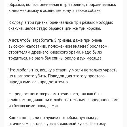
образом, кошка, оцененная в три гривны, приравнивалась
к незаменимому в хозяйстве волу, а также собаке.
К слову, в три гривны оценивались три резвых молодых
скакуна, целое стадо баранов или же три коровы.
А вот, чтобы заработать 3 гривны, даже при очень
высоком жаловании, положенном князем Ярославом
строителям древнего киевского храма, надо было
трудиться, не разгибая спины около двух месяцев.
Что любопытно, кошку в старину могли не только украсть,
но и запросто убить. Поводов для этого у простого
народа имелось предостаточно.
На редкостного зверя смотрели косо, так как был
слишком подвижным и любознательным, с вредоносными
и «бесовскими повадками».
Кошки шныряли по чужим погребам, чуланам да
птичникам, пытаясь урвать лакомый кусок. Поэтому