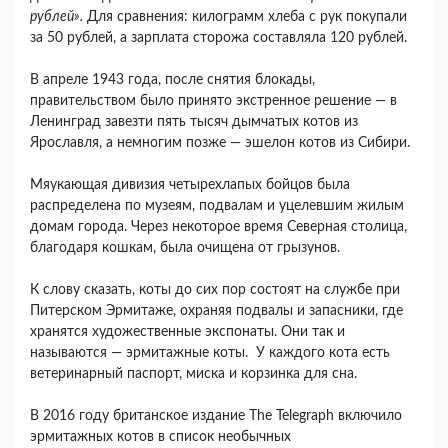
рублей».
Для сравнения: килограмм хлеба с рук покупали
за 50 рублей, а зарплата сторожа составляла 120 рублей.
В апреле 1943 года, после снятия блокады,
правительством было принято экстренное решение — в
Ленинград завезти пять тысяч дымчатых котов из
Ярославля, а немногим позже — эшелон котов из Сибири.
Мяукающая дивизия четырехлапых бойцов была
распределена по музеям, подвалам и уцелевшим жилым
домам города. Через некоторое время Северная столица,
благодаря кошкам, была очищена от грызунов.
К слову сказать, коты до сих пор состоят на службе при
Питерском Эрмитаже, охраняя подвалы и запасники, где
хранятся художественные экспонаты. Они так и
называются — эрмитажные коты. У каждого кота есть
ветеринарный паспорт, миска и корзинка для сна.
В 2016 году британское издание The Telegraph включило
эрмитажных котов в список необычных