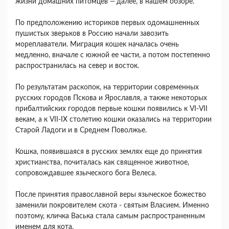
жизни домашних питомцев
—
далее, в нашем обзоре.
По предположению историков первых одомашненных
пушистых зверьков в Россию начали завозить
мореплаватели. Миграция кошек началась очень
медленно, вначале с южной ее части, а потом постепенно
распространилась на север и восток.
По результатам раскопок, на территории современных
русских городов Пскова и Ярославля, а также некоторых
прибалтийских городов первые кошки появились к VI-VII
векам, а к VII-IX столетию кошки оказались на территории
Старой Ладоги и в Среднем Поволжье.
Кошка, появившаяся в русских землях еще до принятия
христианства, почиталась как священное животное,
сопровождавшее языческого бога Велеса.
После принятия православной веры языческое божество
заменили покровителем скота - святым Власием. Именно
поэтому, кличка Васька стала самым распространенным
именем для кота.