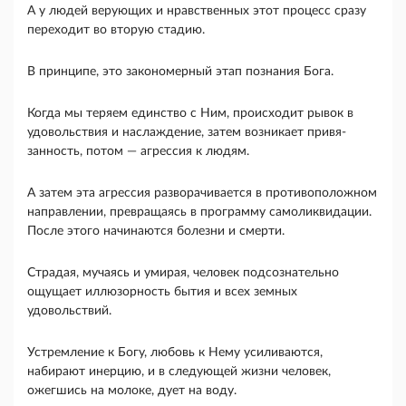
А у людей верующих и нравственных этот процесс сразу
переходит во вторую стадию.
В принципе, это закономерный этап познания Бога.
Когда мы теряем единство с Ним, происходит рывок в
удо­вольствия и наслаждение, затем возникает привя­
занность, потом — агрессия к людям.
А затем эта агрессия разворачивается в противоположном
на­правлении, превращаясь в программу самоликви­дации.
После этого начинаются болезни и смерти.
Страдая, мучаясь и умирая, человек подсозна­тельно
ощущает иллюзорность бытия и всех зем­ных
удовольствий.
Устремление к Богу, любовь к Нему усиливаются,
набирают инерцию, и в следу­ющей жизни человек,
ожегшись на молоке, дует на воду.