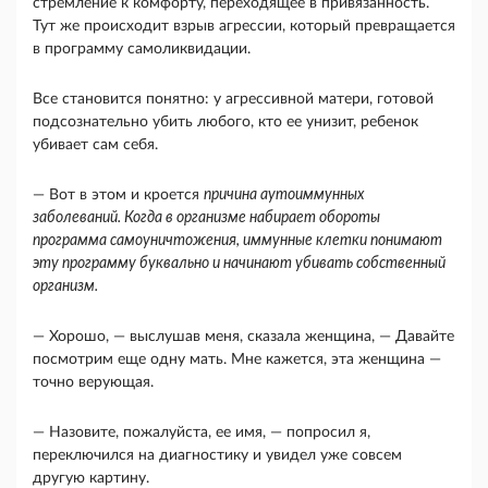
стремление к комфорту, переходящее в привязанность.
Тут же происходит взрыв агрессии, который превращается
в програм­му самоликвидации.
Все становится понятно: у аг­рессивной матери, готовой
подсознательно убить любого, кто ее унизит, ребенок
убивает сам себя.
— Вот в этом и кроется
причина аутоиммунных
заболеваний. Когда в организме набирает обороты
программа самоуничтожения, иммунные клетки понимают
эту программу буквально и начинают убивать собственный
организм.
— Хорошо, — выслушав меня, сказала женщи­на, — Давайте
посмотрим еще одну мать. Мне ка­жется, эта женщина —
точно верующая.
— Назовите, пожалуйста, ее имя, — попросил я,
переключился на диагностику и увидел уже со­всем
другую картину.