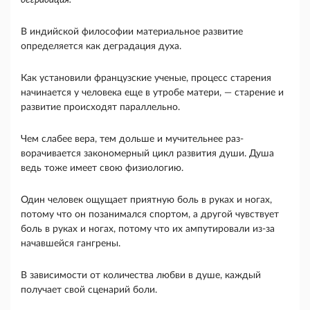
деградация.
В индийской философии материаль­ное развитие
определяется как деградация духа.
Как установили французские ученые, процесс старения
начинается у человека еще в утробе ма­тери, — старение и
развитие происходят парал­лельно.
Чем слабее вера, тем дольше и мучительнее раз­
ворачивается закономерный цикл развития души. Душа
ведь тоже имеет свою физиологию.
Один че­ловек ощущает приятную боль в руках и ногах,
потому что он позанимался спортом, а другой чув­ствует
боль в руках и ногах, потому что их ампу­тировали из-за
начавшейся гангрены.
В зависимо­сти от количества любви в душе, каждый
получает свой сценарий боли.