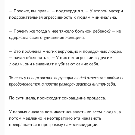
— Похоже, вы правы, — подтвердил я. — У второй матери
подсознательная агрессивность к людям минимальна.
— Почему же тогда у нее тяжело больной ребе­нок? — не
сдержала своего удивления женщина.
— Это проблема многих верующих и порядоч­ных людей,
— начал объяснять я, — У них нет аг­рессии к другим
людям, они ненавидят и убивают самих себя.
То есть
у поверхностно верующих лю­дей агрессия к людям не
преодолевается, а просто разворачивается внутрь себя.
По сути дела, происходит сокращение процес­са.
У первых сначала возникает ненависть ко всем людям, а
потом медленно и неотвратимо эта нена­висть
превращается в программу самоликвидации.