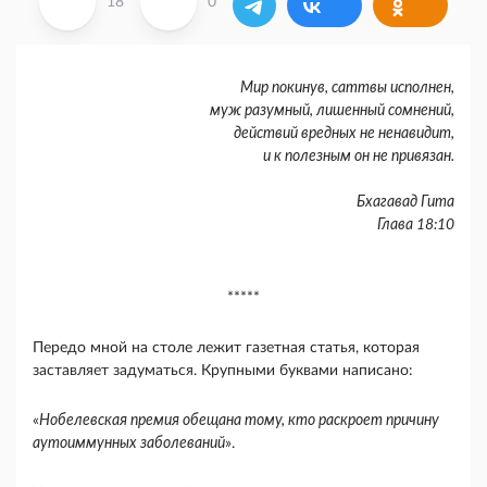
18
0
Мир покинув, саттвы исполнен,
муж разумный, лишенный сомнений,
действий вредных не ненавидит,
и к полезным он не привязан.
Бхагавад Гита
Глава 18:10
*****
Передо мной на столе лежит газетная статья, которая
заставляет задуматься. Крупными буква­ми написано:
«
Нобелевская премия обещана тому, кто раскроет причину
аутоиммунных заболева­ний
».