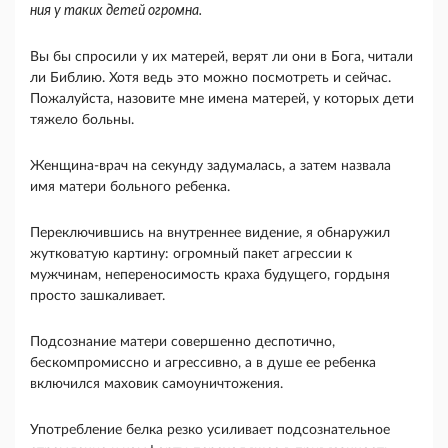
ния у таких детей огромна.
Вы бы спросили у их матерей, верят ли они в Бога, читали
ли Библию. Хотя ведь это можно посмотреть и сейчас.
Пожа­луйста, назовите мне имена матерей, у которых дети
тяжело больны.
Женщина-врач на секунду задумалась, а затем назвала
имя матери больного ребенка.
Переклю­чившись на внутреннее видение, я обнаружил
жутковатую картину: огромный пакет агрессии к
мужчинам, непереносимость краха будущего, гор­дыня
просто зашкаливает.
Подсознание матери со­вершенно деспотично,
бескомпромиссно и агрес­сивно, а в душе ее ребенка
включился маховик самоуничтожения.
Употребление белка резко уси­ливает подсознательное