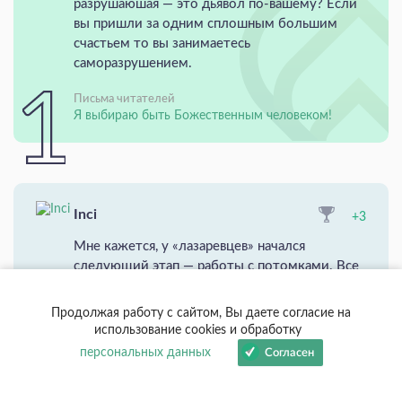
разрушаюшая — это дьявол по-вашему? Если
вы пришли за одним сплошным большим
счастьем то вы занимаетесь
саморазрушением.
Письма читателей
Я выбираю быть Божественным человеком!
Inci
+3
Мне кажется, у «лазаревцев» начался
следующий этап — работы с потомками. Все
больше писем, где женщины а изменилась и
поменяла свою судьбу, но дети выросли и у
Продолжая работу с сайтом, Вы даете согласие на
них начались проблемы.
использование cookies и обработку
Это только ...
персональных данных
Согласен
От С. Н. Лазарева
Задание от С.Н.Лазарева: «Правильно ли я иду?»