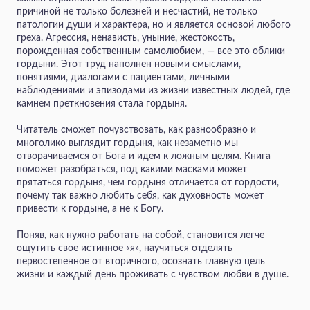
причиной не только болезней и несчастий, не только
патологии души и характера, но и является основой любого
греха. Агрессия, ненависть, уныние, жестокость,
порожденная собственным самолюбием, — все это облики
гордыни. Этот труд наполнен новыми смыслами,
понятиями, диалогами с пациентами, личными
наблюдениями и эпизодами из жизни известных людей, где
камнем преткновения стала гордыня.
Читатель сможет почувствовать, как разнообразно и
многолико выглядит гордыня, как незаметно мы
отворачиваемся от Бога и идем к ложным целям. Книга
поможет разобраться, под какими масками может
прятаться гордыня, чем гордыня отличается от гордости,
почему так важно любить себя, как духовность может
привести к гордыне, а не к Богу.
Поняв, как нужно работать на собой, становится легче
ощутить свое истинное «я», научиться отделять
первостепенное от вторичного, осознать главную цель
жизни и каждый день проживать с чувством любви в душе.