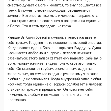
В Бхагавад-Гите написано, что если человек перед
смертью думает о Боге и молится, то ему прощаются все
грехи. В момент смерти происходит отрешение от
земного. Вся энергия, все мысли человека направляются
не на страх смерти и сожаления о потерях, а на единение
с Богом. Это и есть преодоление греха.
Раньше Вы были боевой и смелой, а теперь называете
себя трусом. Гордыня – это поклонение высокой энергии.
Когда человек идет к Богу, он открывает Ему душу. Душа
насыщается любовью и энергией, человек начинает
развиваться; этого запаса хватает ему надолго. Забывая о
Боге, человек начинает видеть только свое эго, только
себя. Он становится грубым, эгоистичным, жадным,
завистливым, но ему все сходит с рук, потому что запас
любви еще не закончился. Когда внутренний запас любви
иссякает, тогда единение с Творцом ослабевает, и человек
становится трусом и предателем. Он чувствует себя
никчемным, слабым и не может понять, что́ с ним
произошло.