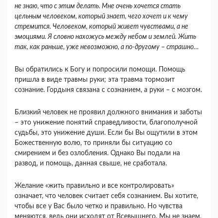
не знаю, что с этим делать. Мне очень хочется стать
цельным человеком, который знает, чего хочет и к чему
стремится. Человеком, который живет чувствами, а не
эмоциями. Я словно нахожусь между небом и землей. Жить
так, как раньше, уже невозможно, а по-другому
–
страшно…
Вы обратились к Богу и попросили помощи. Помощь
пришла в виде травмы руки; эта травма тормозит
сознание. Гордыня связана с сознанием, а руки – с мозгом.
Близкий человек не проявил должного внимания и заботы
– это унижение понятий справедливости, благополучной
судьбы, это унижение души. Если бы Вы ощутили в этом
Божественную волю, то приняли бы ситуацию со
смирением и без озлобления. Однако Вы подали на
развод, и помощь, данная свыше, не сработала.
Желание «жить правильно и все контролировать»
означает, что человек считает себя сознанием. Вы хотите,
чтобы все у Вас было четко и правильно. Но чувства
меняются, ведь они исходят от Всевышнего. Мы не знаем,