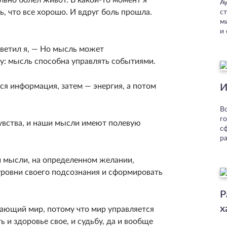
Ау
ь, что все хорошо. И вдруг боль прошла.
с
м
и
тветил я, — Но мысль может
у: мысль способна управлять событиями.
тся информация, затем — энергия, а потом
И
В
г
чувства, и наши мысли имеют полевую
с
р
 мысли, на определенном желании,
уровни своего подсознания и сформировать
Р
х
жающий мир, потому что мир управляется
 и здоровье свое, и судьбу, да и вообще