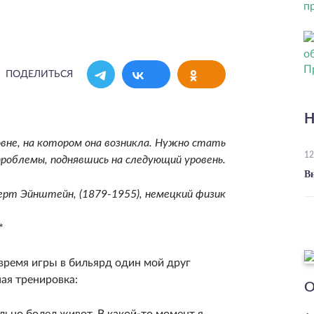
ПОДЕЛИТЬСЯ
Н
не, на котором она возникла. Нужно стать
12
роблемы, поднявшись на следующий уровень.
В
ерт Эйнштейн, (1879-1955), немецкий физик
*
время игры в бильярд один мой друг
ная тренировка:
О
льно болел живот. В какой-то момент я