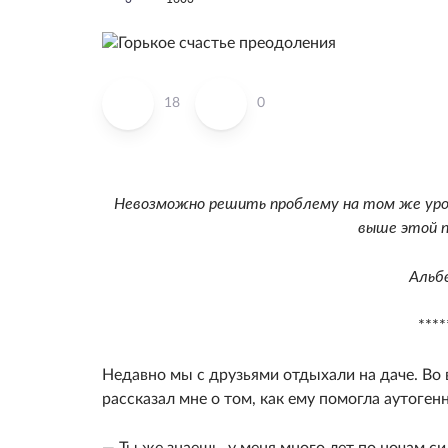
18
0
Невозможно решить проблему на том же уров
выше этой п
Альб
****
Недавно мы с друзьями отдыхали на даче. Во 
рассказал мне о том, как ему помогла аутоген
— Ты же знаешь, у меня много лет по ночам си