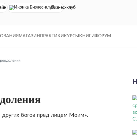
айн кинотеатр
Бизнес-клуб
ДОВАНИЯ
МАГАЗИН
ПРАКТИКИ
КУРСЫ
КНИГИ
ФОРУМ
преодоления
Н
одоления
ебя других богов пред лицем Моим».