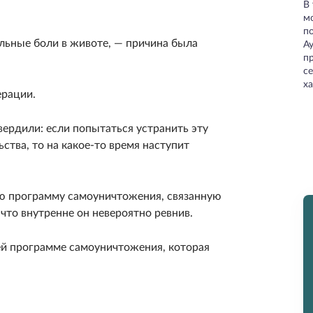
В
м
п
сильные боли в животе, — причина была
А
пр
с
ха
ерации.
вердили: если попытаться устранить эту
тва, то на какое-то время наступит
ую программу самоуничтожения, связанную
 что внутренне он невероятно ревнив.
ей программе самоуничтожения, которая