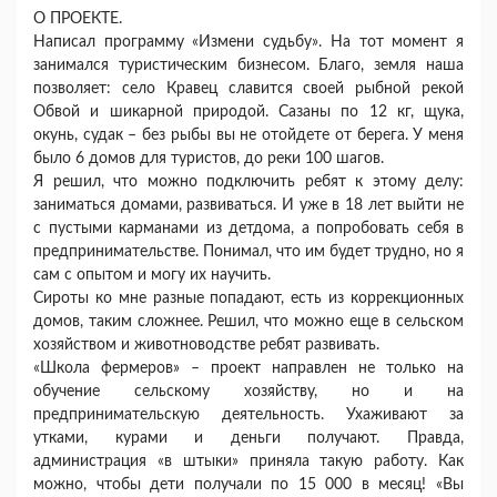
О ПРОЕКТЕ.
Написал программу «Измени судьбу». На тот момент я
занимался туристическим бизнесом. Благо, земля наша
позволяет: село Кравец славится своей рыбной рекой
Обвой и шикарной природой. Сазаны по 12 кг, щука,
окунь, судак – без рыбы вы не отойдете от берега. У меня
было 6 домов для туристов, до реки 100 шагов.
Я решил, что можно подключить ребят к этому делу:
заниматься домами, развиваться. И уже в 18 лет выйти не
с пустыми карманами из детдома, а попробовать себя в
предпринимательстве. Понимал, что им будет трудно, но я
сам с опытом и могу их научить.
Сироты ко мне разные попадают, есть из коррекционных
домов, таким сложнее. Решил, что можно еще в сельском
хозяйством и животноводстве ребят развивать.
«Школа фермеров» – проект направлен не только на
обучение сельскому хозяйству, но и на
предпринимательскую деятельность. Ухаживают за
утками, курами и деньги получают. Правда,
администрация «в штыки» приняла такую работу. Как
можно, чтобы дети получали по 15 000 в месяц! «Вы