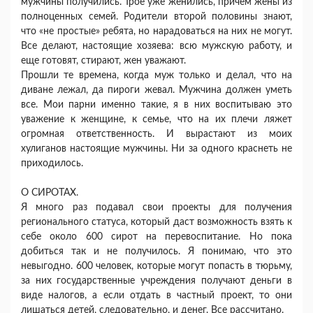
мужчины получились. Трое уже женились, причем жены из
полноценных семей. Родители второй половины знают,
что «не простые» ребята, но нарадоваться на них не могут.
Все делают, настоящие хозяева: всю мужскую работу, и
еще готовят, стирают, жен уважают.
Прошли те времена, когда муж только и делал, что на
диване лежал, да пироги жевал. Мужчина должен уметь
все. Мои парни именно такие, я в них воспитываю это
уважение к женщине, к семье, что на их плечи ляжет
огромная ответственность. И вырастают из моих
хулиганов настоящие мужчины. Ни за одного краснеть не
приходилось.
О СИРОТАХ.
Я много раз подавал свои проекты для получения
регионального статуса, который даст возможность взять к
себе около 600 сирот на перевоспитание. Но пока
добиться так и не получилось. Я понимаю, что это
невыгодно. 600 человек, которые могут попасть в тюрьму,
за них государственные учреждения получают деньги в
виде налогов, а если отдать в частный проект, то они
лишаться детей, следовательно, и денег. Все рассчитано.