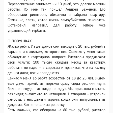
Перевоспитание занимает ни 10 дней, это долгие месяцы
работы. Ко мне так пришел Андрей Баженов. Его
обворовали риелторы, обманули и забрали квартиру.
Отчаяние, слезы, хотел жизнь самоубийством закончить.
Остановил, направил, дал работу. Теперь уже
управляющий турбазы.
О ЛОВУШКАХ.
Жалко ребят. Из детдомов они выходят с 20 тыс. рублей в
кармане и с жильем, которого нет. Сколько у меня таких
обманутых в квартирном вопросе. Риелторы предлагают
свои услуги: 100 тысяч каждый месяц за квартиру,
работать не надо – а сиротам и нравится, что на халяву
деньги дают, вот и попадаются.
Сейчас у меня 16 ребят возрастом от 18 до 25 лет. Ждем
еще двух парней, из тюрьмы сразу сюда решили идти,
больше некуда – их нигде не ждут. Мы привыкли считать,
раз сидят, значит что-то натворили. Натворили – устроили
самосуд, у них деньги украли, когда они выпускались из
детдома. Вот и попали за решетку.
Есть мальчик, его обокрали на 60 тыс. рублей, риелтор