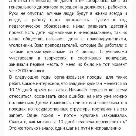
А я откатов никогда не давал и не собираюсь. Так я из
генерального директора перешел на должность рабочего.
Руки не опустил, алчные люди будут в жизни всегда и
везде, а работу надо продолжать. Пустил в ход
педагогическое образование, начал развивать детский
проект. Есть дети нормальные и «ненормальные», так их
наше общество называет, дети с правонарушениями,
уголовники. Взял преподавателей, которые бы работали с
такими детьми-хулиганами за 4 оклада. С учениками
участвовали в творческих и спортивных конкурсах,
занимали первые места. У меня их было на тот момент
уже 2000 человек.
В следующие годы организовывал походы для таких
ребят. Самое интересное, что заядлый хулиган меняется за
10-15 дней прямо на глазах. Начинает серьезно ко всему
относиться, осознавать свои ошибки, на него уже можно
положиться. Детям нравилось, они хотели чаще бывать в
походах, но государственные структуры поставили на это
запрет. Один поход – потом хулигана «закрывали».
Скажите, как можно за 10 дней человека перевоспитать?
Это же только начало, один шаг на пути к исправлению