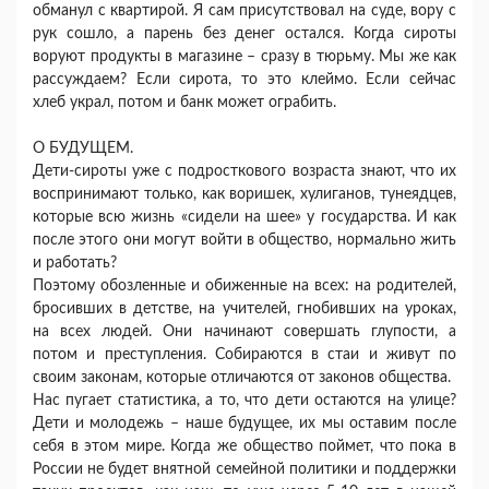
обманул с квартирой. Я сам присутствовал на суде, вору с
рук сошло, а парень без денег остался. Когда сироты
воруют продукты в магазине – сразу в тюрьму. Мы же как
рассуждаем? Если сирота, то это клеймо. Если сейчас
хлеб украл, потом и банк может ограбить.
О БУДУЩЕМ.
Дети-сироты уже с подросткового возраста знают, что их
воспринимают только, как воришек, хулиганов, тунеядцев,
которые всю жизнь «сидели на шее» у государства. И как
после этого они могут войти в общество, нормально жить
и работать?
Поэтому обозленные и обиженные на всех: на родителей,
бросивших в детстве, на учителей, гнобивших на уроках,
на всех людей. Они начинают совершать глупости, а
потом и преступления. Собираются в стаи и живут по
своим законам, которые отличаются от законов общества.
Нас пугает статистика, а то, что дети остаются на улице?
Дети и молодежь – наше будущее, их мы оставим после
себя в этом мире. Когда же общество поймет, что пока в
России не будет внятной семейной политики и поддержки