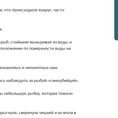
се, что происходило вокруг, часто
я.
и рыб, стайками выныривая из воды и
 положении по по­верхности воды на
незнакомых и непо­нятных нам.
лось наблюдать за рыбой-«самоубийцей».
оды неболь­шую рыбку, которая тяжело
прыгнула, сверкнула чешуей и исчезла в