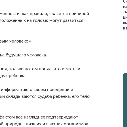
С
н
т
менно­сти, как правило, является причиной
ц
сположенных на голове: могут развиться
в
в
вым человеком.
ье будущего человека.
ия, только потом понял, что и мать, и
 дух ребенка.
 информа­цию о своем поведении и
ии складываются судьба ребенка, его тело,
 фактом все нагляднее подтверждают
й природы, низших и высших организмов.