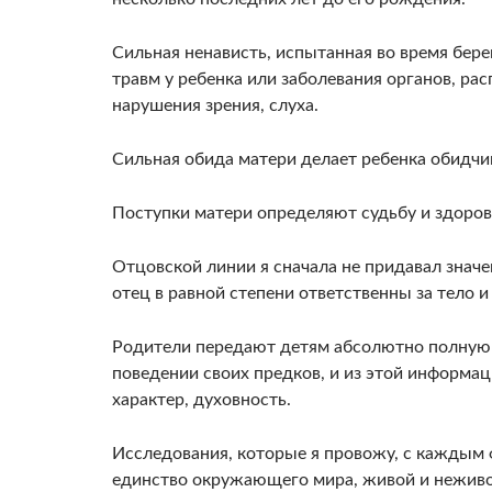
Силь­ная ненависть, испытанная во время бере
травм у ре­бенка или заболевания органов, ра
нарушения зрения, слуха.
Сильная обида матери делает ребенка обидчи
Поступки матери опреде­ляют судьбу и здоров
От­цовской линии я сначала не придавал значен
отец в равной степени ответственны за тело и
Роди­тели передают детям абсолютно полную
поведении своих пред­ков, и из этой информац
характер, духовность.
Исследования, которые я провожу, с каждым
единство окружающего мира, живой и неживо