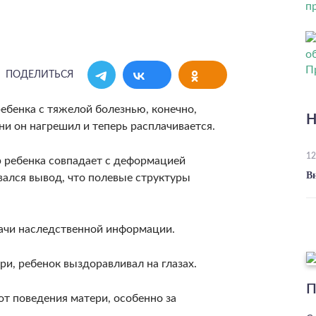
ПОДЕЛИТЬСЯ
ебенка с тяжелой бо­лезнью, конечно,
Н
и он нагрешил и теперь расплачива­ется.
12
р ребенка совпадает с деформацией
В
ался вывод, что поле­вые структуры
а­чи наследственной информации.
и, ребенок выздо­равливал на глазах.
П
от поведения матери, особенно за