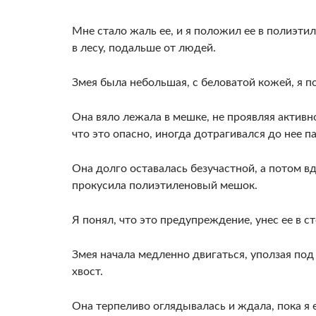
Мне стало жаль ее, и я положил ее в полиэти
в лесу, подальше от людей.
Змея была небольшая, с беловатой кожей, я по
Она вяло лежала в мешке, не проявляя активно
что это опасно, ино­гда дотрагивался до нее п
Она долго оста­валась безучастной, а потом вд
прокусила полиэтиленовый мешок.
Я понял, что это предупреждение, унес ее в ст
Змея начала медленно двигаться, уползая под к
хвост.
Она терпеливо оглядывалась и ждала, пока я 