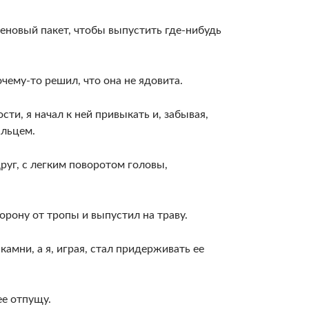
леновый пакет, чтобы выпустить где-нибудь
чему-то решил, что она не ядовита.
сти, я начал к ней привыкать и, забывая,
альцем.
руг, с легким пово­ротом головы,
о­рону от тропы и выпустил на траву.
амни, а я, иг­рая, стал придерживать ее
ее отпущу.