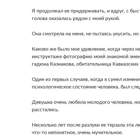
Я про­должал ее придерживать, и вдруг, с быс
голова оказалась рядом с моей рукой.
Она смотрела на меня, не пы­таясь укусить, н
Каково же было мое удивление, когда через не
инструктаже фото­графию моей знакомой змеи
гадюка Казнакова, обита­тельница Кавказских 
Один из первых случаев, когда я сумел изме­ни
психологическое состояние человека, был с
Девушка очень любила молодого человека, но
расстались.
Несколько лет после разлуки ее терзала эта 
что-то непонятное, очень мучительное.