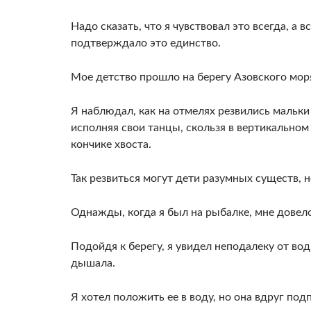
Надо сказать, что я чувствовал это всегда, а в
подтверждало это единство.
Мое детство прошло на берегу Азовского мор
Я на­блюдал, как на отмелях резвились мальк
исполняя свои танцы, скользя в вертикальном
кончике хвоста.
Так резвиться могут дети разумных существ, 
Однажды, когда я был на рыбалке, мне дове­
Подой­дя к берегу, я увидел неподалеку от в
дышала.
Я хотел по­ложить ее в воду, но она вдруг под