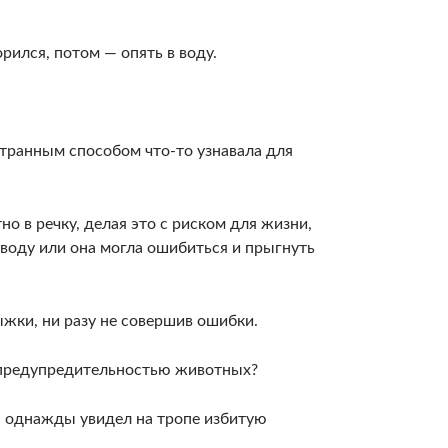
рился, по­том — опять в воду.
странным способом что-то узнавала для
но в речку, делая это с риском для жизни,
в воду или она могла ошибиться и прыгнуть
жки, ни разу не совершив ошибки.
 с предупредительностью животных?
, однажды уви­дел на тропе избитую