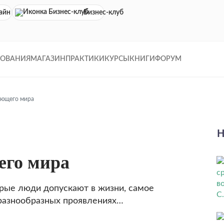
айн кинотеатр
Бизнес-клуб
ДОВАНИЯ
МАГАЗИН
ПРАКТИКИ
КУРСЫ
КНИГИ
ФОРУМ
ающего мира
Н
его мира
рые люди допускают в жизни, самое
 разнообразных проявлениях…