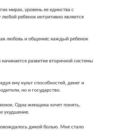
гих мирах, уровень ее единства с
любой ребенок ин­туитивно является
кая любовь и обще­ние; каждый ребенок
 на­чинается развитие вторичной системы
­дуя ему культ способностей, денег и
одители, но и го­сударство.
вонок. Одна женщина хочет понять,
ое ухудшение.
ро­вождалось дикой болью. Мне стало