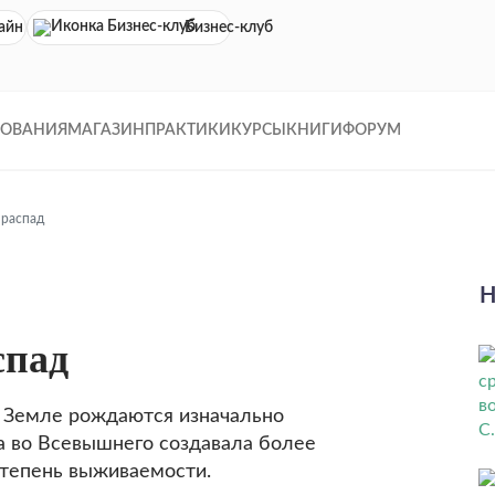
айн кинотеатр
Бизнес-клуб
ДОВАНИЯ
МАГАЗИН
ПРАКТИКИ
КУРСЫ
КНИГИ
ФОРУМ
 распад
Н
спад
а Земле рождаются изначально
а во Всевыш­него создавала более
степень выживаемости.