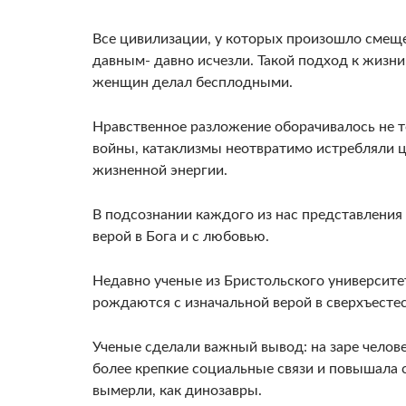
Все цивилизации, у которых произошло смеще
давным- давно исчезли. Такой подход к жизни
женщин делал бесплод­ными.
Нравственное разложение оборачивалось не т
вой­ны, катаклизмы неотвратимо истребляли 
жизненной энергии.
В подсознании каждого из нас представления 
верой в Бога и с любовью.
Недавно ученые из Бристоль­ского университе
рождаются с изначальной верой в сверхъес­те
Ученые сделали важ­ный вывод: на заре челове
более крепкие социальные связи и повышала 
вымерли, как динозавры.