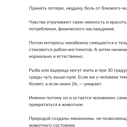
Принять потерю, неудачу, боль от близкого че
Чувства утрачивают свою нежность и красоту.
потребления, фи­зического наслаждения.
Потом интересы неизбеж­но смещаются к телу
становится рабом инстинктов. А затем на­чин
норма­льно и естественно.
Рыба или ящерица могут жить и при 30 граду­с
среды чуть выше нуля. Если же у человека тем
болеет, а если ниже 26, — умирает.
Именно потому он и остается человеком; сама
превратиться в животное.
Природой созданы механизмы, не по­зволяющ
животного состояния.