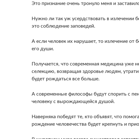
Это признание очень тронуло меня и за­ставил
Нужно ли так уж усердство­вать в излечении 
это соблюдение заповедей.
А если че­ловек их нарушает, то излечение от
его души.
Получается, что современная медицина уже н
селекцию, воз­вращая здоровье людям, утрати
будет рождаться все больше.
А современные философы будут спорить с пено
человеку с вырож­дающейся душой.
Наверняка победят те, кто объя­вят, что помо
рождение человечества будет крепнуть и прио