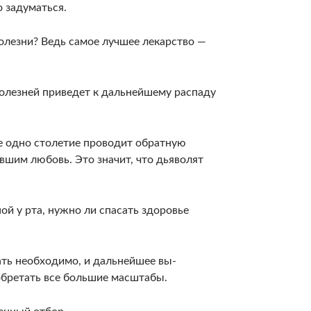
о задуматься.
болезни? Ведь самое лучшее лекарство —
 болезней при­ведет к дальнейшему распаду
е одно столетие проводит обратную
вшим любовь. Это значит, что дьяволят
й у рта, нужно ли спасать здоровье
гать необходимо, и дальнейшее вы­
бре­тать все большие масштабы.