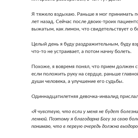
Я тяжело вздыхаю. Раньше я мог принимать по 
лет назад. Сейчас после двоих-троих пациент
выжатым, как лимон, что свидетельствует о б
Целый день я буду раздражительным, буду вз
что-то не устраива­ет, а потом начну болеть.
Похоже, я вовремя по­нял, что прием должен с
если положить руку на сердце, раньше главн
души человека, а улучшение его судьбы.
Одиннадцатилетняя девочка-инвалид прислал
«Я чувствую, что если у меня не бу­дет болезн
ленной. Поэтому я благодарна Богу за свою бо­л
понимаю, что в первую очередь должна выздоро