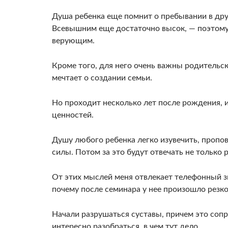
Душа ребенка еще помнит о пребывании в дру­
Всевышним еще достаточно высок, — поэтому 
верующим.
Кроме того, для него очень важны родительс
мечтает о создании семьи.
Но проходит несколько лет после рождения, и
ценностей.
Душу любого ребенка легко изувечить, пропове
силы. Потом за это будут отвечать не только р
От этих мыслей меня отвлекает телефонный з
почему по­сле семинара у нее произошло резк
Начали разрушаться суставы, причем это соп
интересно ра­зобраться, в чем тут дело.