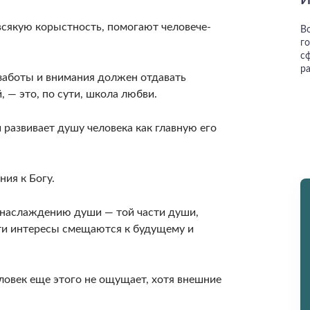
И
всякую корыстность, помогают человече­
В
г
с
р
 заботы и внимания должен отдавать
, — это, по сути, школа любви.
 развивает душу человека как главную его
ния к Богу.
 наслаждению души — той части души,
эти интересы смещаются к будущему и
еловек еще этого не ощущает, хотя внешние