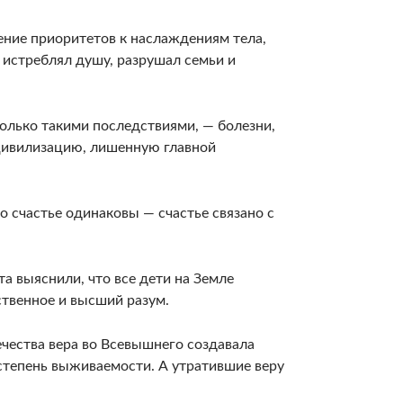
­ние приоритетов к наслаждениям тела,
 истреблял душу, разрушал семьи и
олько такими последствиями, — болезни,
цивили­зацию, лишенную главной
о счастье одинаковы — счастье связано с
та выяснили, что все дети на Земле
ственное и высший разум.
чества вера во Всевыш­него создавала
степень выживаемости. А утратившие веру