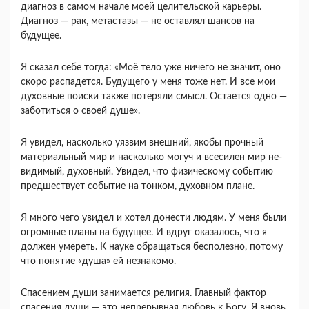
диагноз в самом начале моей целительской карьеры.
Диагноз — рак, метастазы — не оставлял шансов на
будущее.
Я сказал себе тогда: «Моё тело уже ничего не значит, оно
скоро распа­дется. Будущего у меня тоже нет. И все мои
ду­ховные поиски также потеряли смысл. Остается одно —
заботиться о своей душе».
Я увидел, на­сколько уязвим внешний, якобы прочный
матери­альный мир и насколько могуч и всесилен мир не­
видимый, духовный. Увидел, что физическому со­бытию
предшествует событие на тонком, духовном плане.
Я много чего увидел и хотел донести лю­дям. У меня были
огромные планы на будущее. И вдруг оказалось, что я
должен умереть. К науке обращаться бесполезно, потому
что понятие «ду­ша» ей незнакомо.
Спасением души занимается религия. Главный фактор
спасения души — это непрерывная любовь к Богу. Я вновь