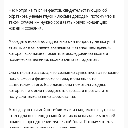
Несмотря на тысячи фактов, свидетель­ствующих об
обратном, ученые глухи к любым доводам, потому что в
таком случае им нужно со­здавать новую концепцию
жизни и сознания.
А создать новый взгляд на мир они попросту не могут. В
этом плане заявление академика Натальи Бехтеревой,
которая всю жизнь посвятила иссле­дованию мозга и
психических явлений, можно считать подвигом.
Она открыто заявила, что со­знание существует автономно
после смерти физи­ческого тела, и она является
свидетелем этого. Всю жизнь она помогала людям,
которые не мог­ли преодолеть стресса и в результате
получали тя­желейшие заболевания.
А когда у нее самой по­гибли муж и сын, тяжесть утраты
стала для нее неподъемной, и никакая наука не могла ей
помочь в преодолении душевной боли. Потому что для