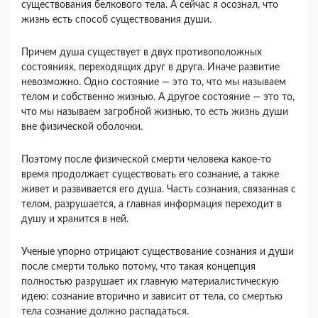
существования белкового тела. А сейчас я осознал, что
жизнь есть способ существования души.
Причем душа существует в двух противопо­ложных
состояниях, переходящих друг в друга. Иначе развитие
невозможно. Одно состояние — это то, что мы называем
телом и собственно жизнью. А другое состояние — это то,
что мы на­зываем загробной жизнью, то есть жизнь души
вне физической оболочки.
Поэтому после физиче­ской смерти человека какое-то
время продолжает существовать его сознание, а также
живет и разви­вается его душа. Часть сознания, связанная с
те­лом, разрушается, а главная информация перехо­дит в
душу и хранится в ней.
Ученые упорно отрицают существование созна­ния и души
после смерти только потому, что такая концепция
полностью разрушает их главную мате­риалистическую
идею: сознание вторично и зави­сит от тела, со смертью
тела сознание должно рас­падаться.