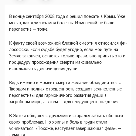
В конце сентября 2008 года я решил поехать в Крым. Уже
месяц, как длилась моя болезнь. Из­менений не было,
перспектив — тоже.
К факту своей возможной близкой смерти я относился фи­
лософски. Если судьбе будет угодно, если мой путь на
Земле закончен, остается только правиль­но принять это и
процедуру прохождения смерти максимально
использовать для очищения души.
Ведь именно в момент смерти желание объеди­ниться с
Творцом и полная отрешенность создают великолепные
перспективы для гармоничного раз­вития души в
загробном мире, а затем — для сле­дующего рождения.
В Ялте я общался с друзьями и старался забыть обо всех
своих проблемах. Но хрипы и боль в груди стали
усиливаться. «Похо­же, наступает завершающая фаза», —
думал я.