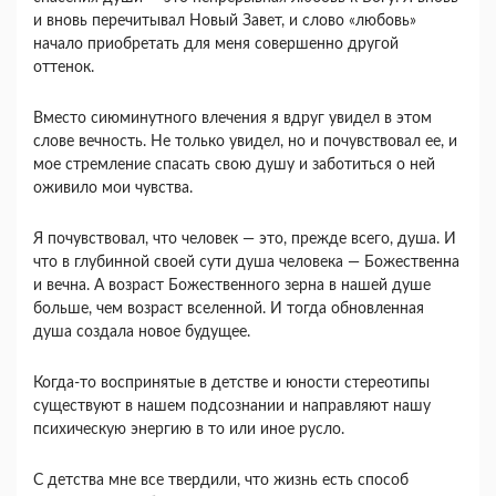
и вновь пе­речитывал Новый Завет, и слово «любовь»
начало приобретать для меня совершенно другой
оттенок.
Вместо сиюминутного влечения я вдруг увидел в этом
слове вечность. Не только увидел, но и по­чувствовал ее, и
мое стремление спасать свою душу и заботиться о ней
оживило мои чувства.
Я почувствовал, что человек — это, прежде всего, душа. И
что в глубинной своей сути душа челове­ка — Божественна
и вечна. А возраст Божествен­ного зерна в нашей душе
больше, чем возраст все­ленной. И тогда обновленная
душа создала новое будущее.
Когда-то воспринятые в детстве и юности стерео­типы
существуют в нашем подсознании и направ­ляют нашу
психическую энергию в то или иное русло.
С детства мне все твердили, что жизнь есть способ