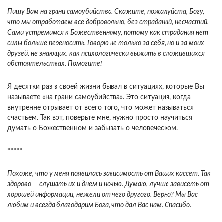
Пишу Вам на грани самоубийства. Скажите, пожалуйста, Богу,
что мы отработаем все доб­ровольно, без страданий, несчастий.
Сами устремимся к Божественному, потому как стра­дания нет
силы больше переносить. Говорю не только за себя, но и за моих
друзей, не зна­ющих, как психологически выжить в сложивших­ся
обстоятельствах. Помогите!
Я десятки раз в своей жизни бывал в ситуа­циях, которые Вы
называете «на грани самоубий­ства». Это ситуация, когда
внутренне отрывает от всего того, что может называться
счастьем. Так вот, поверьте мне, нужно просто научиться
думать о Божественном и забывать о человеческом.
*****
Похоже, что у меня появилась зависимость от Ваших кассет. Так
здорово — слушать их и днем и ночью. Думаю, лучше зависеть от
хорошей ин­формации, нежели от чего другого. Верно? Мы Вас
любим и всегда благодарим Бога, что дал Вас нам. Спасибо.