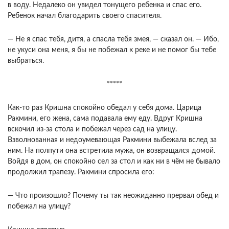
в воду. Недалеко он увидел тонущего ребенка и спас его.
Ребенок начал благодарить своего спасителя.
— Не я спас тебя, дитя, а спасла тебя змея, — сказал он. — Ибо,
не укуси она меня, я бы не побежал к реке и не помог бы тебе
выбраться.
*****
Как-то раз Кришна спокойно обедал у себя дома. Царица
Ракмини, его жена, сама подавала ему еду. Вдруг Кришна
вскочил из-за стола и побежал через сад на улицу.
Взволнованная и недоумевающая Ракмини выбежала вслед за
ним. На полпути она встретила мужа, он возвращался домой.
Войдя в дом, он спокойно сел за стол и как ни в чём не бывало
продолжил трапезу. Ракмини спросила его:
— Что произошло? Почему ты так неожиданно прервал обед и
побежал на улицу?