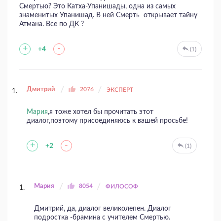
Смертью? Это Катха-Упанишады, одна из самых
знаменитых Упанишад. В ней Смерть открывает тайну
Атмана. Все по ДК ?
+
-
+4
(1)
Дмитрий
2076
ЭКСПЕРТ
Мария
,я тоже хотел бы прочитать этот
диалог,поэтому присоединяюсь к вашей просьбе!
+
-
+2
(1)
Мария
8054
ФИЛОСОФ
Дмитрий, да, диалог великолепен. Диалог
подростка -брамина с учителем Смертью.