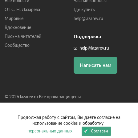
Все новости
Частые вопросы
От С. Н. Лазарева
Где купить
Мировые
help@lazarev.ru
Вдохновение
Поддержка
Письма читателей
Сообщество
help@lazarev.ru
Написать нам
© 2026 lazarev.ru Все права защищены
Лазарев Сергей Николаевич (ИП) ИНН: 782570100635, ОГРНИП:
314784729300600, Р/С: 40802810102570002043,
Банк: ОАО "АЛЬФА-БАНК" БИК: 044525593, К/С:
Продолжая работу с сайтом, Вы даете согласие на
30101810200000000593
использование cookies и обработку
персональных данных
Согласен