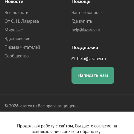
Новости
Помощь
Все новости
Частые вопросы
От С. Н. Лазарева
Где купить
Мировые
help@lazarev.ru
Вдохновение
Поддержка
Письма читателей
Сообщество
help@lazarev.ru
Написать нам
© 2026 lazarev.ru Все права защищены
Лазарев Сергей Николаевич (ИП) ИНН: 782570100635, ОГРНИП:
314784729300600, Р/С: 40802810102570002043,
Банк: ОАО "АЛЬФА-БАНК" БИК: 044525593, К/С:
Продолжая работу с сайтом, Вы даете согласие на
30101810200000000593
использование cookies и обработку