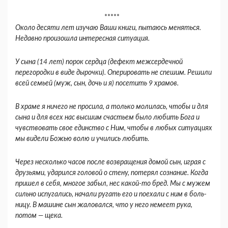
*****
Около десяти лет изучаю Ваши книги, пыта­юсь меняться.
Недавно произошла интересная ситуация.
У сына (14 лет) порок сердца (дефект межсердечной
перегородки в виде дырочки). Оперировать не спешим. Решили
всей семьей (муж, сын, дочь и я) посетить 9 храмов.
В храме я ничего не просила, а только моли­лась, чтобы и для
сына и для всех нас высшим счастьем было любить Бога и
чувствовать свое единство с Ним, чтобы в любых ситуациях
мы видели Божью волю и учились любить.
Через несколько часов после возвращения домой сын, играя с
друзьями, ударился головой о стену, потерял сознание. Когда
пришел в себя, многое за­был, нес какой-то бред. Мы с мужем
сильно испу­гались, начали ругать его и поехали с ним в боль­
ницу. В машине сын жаловался, что у него немеет рука,
потом — щека.