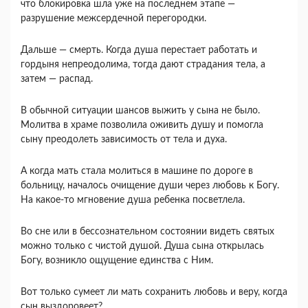
что блоки­ровка шла уже на последнем этапе —
разрушение межсердечной перегородки.
Дальше — смерть. Ко­гда душа перестает работать и
гордыня непреодоли­ма, тогда дают страдания тела, а
затем — распад.
В обычной ситуации шансов выжить у сына не было.
Молитва в храме позволила оживить душу и помогла
сыну преодолеть зависимость от тела и духа.
А когда мать стала молиться в машине по до­роге в
больницу, началось очищение души через лю­бовь к Богу.
На какое-то мгновение душа ребенка посветлела.
Во сне или в бессознательном состоянии видеть святых
можно только с чистой душой. Душа сына открылась
Богу, возникло ощущение единства с Ним.
Вот только сумеет ли мать сохранить любовь и веру, когда
сын выздоровеет?