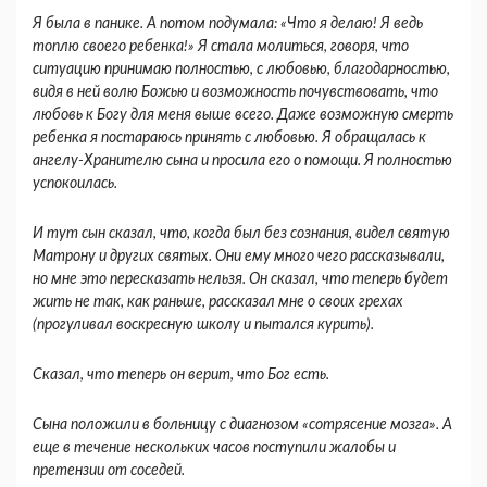
Я была в панике. А потом подумала: «Что я делаю! Я ведь
топлю своего ре­бенка!» Я стала молиться, говоря, что
ситуацию принимаю полностью, с любовью, благодарно­стью,
видя в ней волю Божью и возможность по­чувствовать, что
любовь к Богу для меня выше всего. Даже возможную смерть
ребенка я поста­раюсь принять с любовью. Я обращалась к
ангелу-Хранителю сына и просила его о помощи. Я полностью
успокоилась.
И тут сын сказал, что, когда был без сознания, видел святую
Мат­рону и других святых. Они ему много чего расска­зывали,
но мне это пересказать нельзя. Он ска­зал, что теперь будет
жить не так, как раньше, рассказал мне о своих грехах
(прогуливал воскрес­ную школу и пытался курить).
Сказал, что те­перь он верит, что Бог есть.
Сына положили в больницу с диагнозом «сотря­сение мозга». А
еще в течение нескольких часов поступили жалобы и
претензии от соседей.