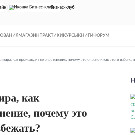
айн кинотеатр
Бизнес-клуб
ДОВАНИЯ
МАГАЗИН
ПРАКТИКИ
КУРСЫ
КНИГИ
ФОРУМ
а мира, как происходит ее окостенение, почему это опасно и как этого избежат
Н
ира, как
нение, почему это
збежать?