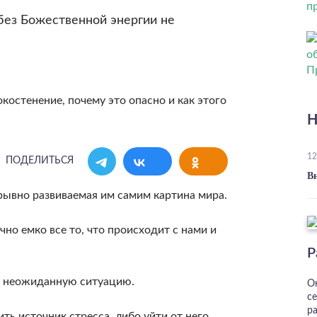
без Божественной энергии не
Н
12
ПОДЕЛИТЬСЯ
В
рывно развиваемая им самим картина мира.
но емко все то, что происходит с нами и
Р
, неожиданную ситуацию.
О
с
р
ь источник стресса, либо уйти от него,