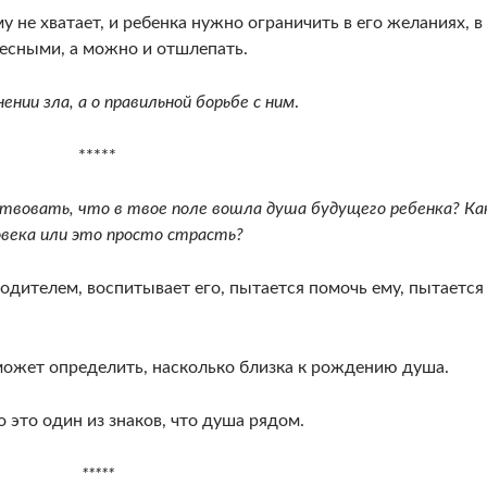
у не хватает, и ребенка нужно ограничить в его желаниях, в
есны­ми, а можно и отшлепать.
ении зла, а о правильной борь­бе с ним
.
*****
во­вать, что в твое поле вошла душа будущего ре­бенка? Ка
века или это просто страсть?
ди­телем, воспитывает его, пытается помочь ему, пы­тается
 может опре­делить, насколько близка к рождению душа.
о это один из знаков, что душа рядом.
*****