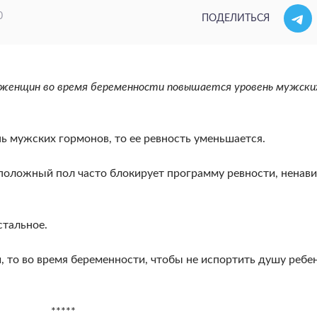
0
ПОДЕЛИТЬСЯ
жен­щин во время беременности повышается уро­вень мужски
 муж­ских гормонов, то ее ревность уменьшается.
оположный пол часто блокирует программу ревности, ненави
стальное.
, то во время беремен­ности, чтобы не испортить душу ребен
*****