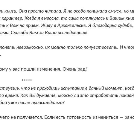
кни­ги. Она просто читала. Я не особо понимала смысл, но м
я характер. Когда я выросла, то сама по­тянулась к Вашим кни
ть к Вам на прием. Живу в Архангельске. Я благодарна судьбе,
ами. Спасибо Вам за Ваши исследования!
 понять невозможно, их можно только почувствовать. И что
.
ому у вас пошли изменения. Очень рад!
*****
тву­ешь, что не проходишь испытание в данный мо­мент, ког
то время. Как Вы думаете, можно ли это отработать покая
обой уже после происшедшего?
чего не получается. Если есть готовность изменить­ся — ран