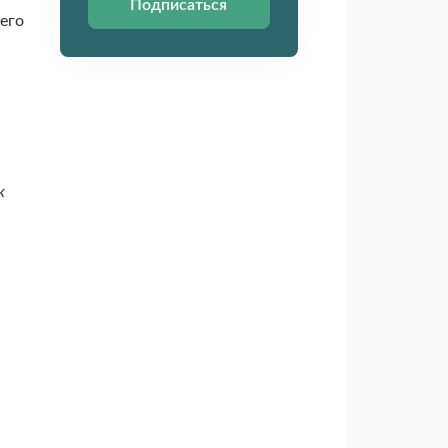
Подписаться
 его
к