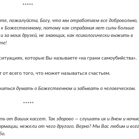
*****
те, пожалуйста, Богу, что мы отработаем все доб­ровольно,
 к Божественному, потому как стра­дания нет силы больше
 и за моих друзей, не зна­ющих, как психологически выжить в
те!
ситуа­циях, которые Вы называете «на грани самоубий­ства».
 от всего того, что может называться счастьем.
читься думать о Божественном и забывать о человеческом.
*****
ть от Ваших кассет. Так здорово — слушать их и днем и ночью
рмации, нежели от чего другого. Верно? Мы Вас любим и все
бо.