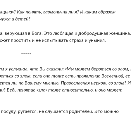
и­на»? Как понять, гармонична ли я? И каким обра­зом
мужа и детей?
, ве­рующая в Бога. Это любящая и добродушная жен­щина.
жет простить и не испытывать страха и уныния.
*****
м я услышал, что Вы сказали: «Мы можем бороться со злом, 
оться со злом, если оно тоже есть проявление Вселенной, ее
ется ли, по Вашему мнению, Право­славная церковь со злом? И
ти? Ведь понятие «зло» тоже относительно, и оно может
 посу­ду, ругается, не слушается родителей. Это можно