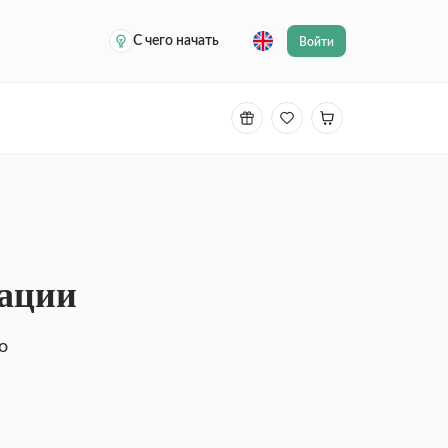
С чего начать
Войти
уации
о