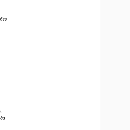
 без
.
гда