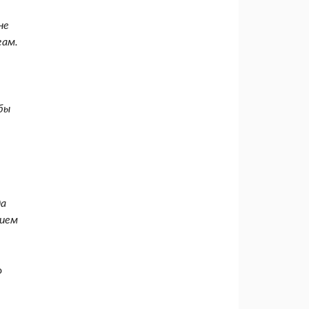
не
гам.
бы
да
нием
о