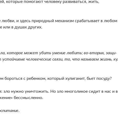
ей, которые помогают че­ловеку развиваться, жить,
ие любви, и здесь природный механизм срабатывает в любом
е или в душах других.
ла, кото­рое может убить умение любить; во-вторых, защи­
устойчивые человеческие связи, то, что называем жизнь, ку
м бороться с ребенком, который хулига­нит, бьет посуду?
: зло нужно уничтожить. Но зло мно­голикое сидит в нас и в
жение» бессмысленно.
оспитание
.