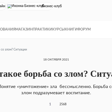
айн кинотеатр
Бизнес-клуб
ДОВАНИЯ
МАГАЗИН
ПРАКТИКИ
КУРСЫ
КНИГИ
ФОРУМ
 со злом? Ситуации
18 ОКТЯБРЯ 2021
такое борьба со злом? Сит
Понятие «уничтожение» зла бессмысленно. Борьба с
злом подразумевает воспитание.
1
2568