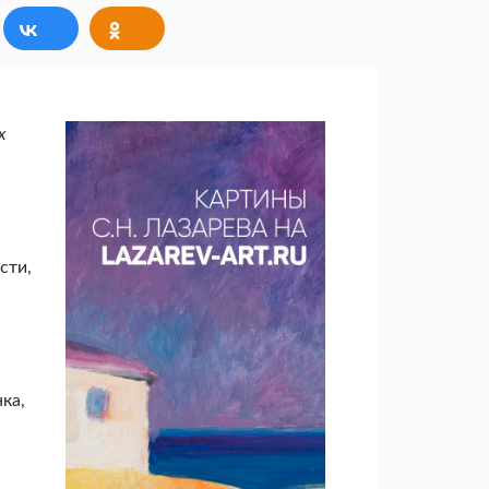
х
сти,
ка,