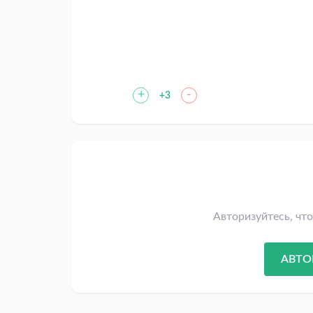
+
-
+3
Авторизуйтесь, чт
АВТО