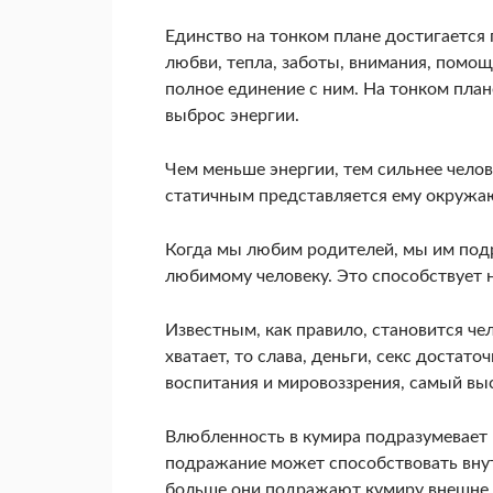
Единство на тонком плане достигаетс
любви, тепла, заботы, внимания, помо­щ
полное единение с ним. На тон­ком пла
выброс энергии.
Чем меньше энергии, тем сильнее челов
статичным представляется ему окружа
Когда мы любим родителей, мы им подр
любимо­му человеку. Это способствует
Известным, как правило, становится че
хватает, то слава, деньги, секс достато
воспитания и мировоззрения, самый вы
Влюб­ленность в кумира подразумевает
подража­ние может способствовать внут
больше они подражают кумиру внешне, 