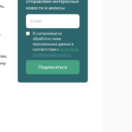
отправляем интересные
ть.
новости и анонсы
Я согласен(на) на
р
обработку моих
персональных данных в
соответствии с
политикой
конфиденциальности.
ям,
ому
Подписаться