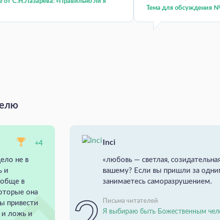
 от С.Н.Лазарева: «Правильно ли я
Тема для обсуждения №
делю
Inci
+4
ело не в
«любовь — светлая, созидательная
ь и
вашему? Если вы пришли за одн
ообще в
занимаетесь саморазрушением.
которые она
Письма читателей
ны привести
Я выбираю быть Божественным чел
ь и ложь и