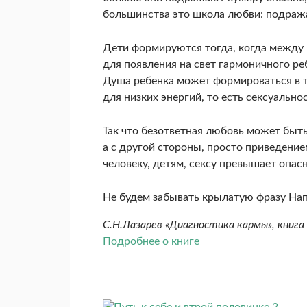
большинства это школа любви: подража
Дети формируются тогда, когда между 
для появления на свет гармоничного ре­
Душа ребенка может формироваться в те
для низких энергий, то есть сексуаль­н
Так что безответная любовь может быть
а с другой стороны, просто приведение
человеку, детям, сексу превышает опас
Не будем забывать крылатую фразу Напо
С.Н.Лазарев «Диагностика кармы», книга
Подробнее о книге