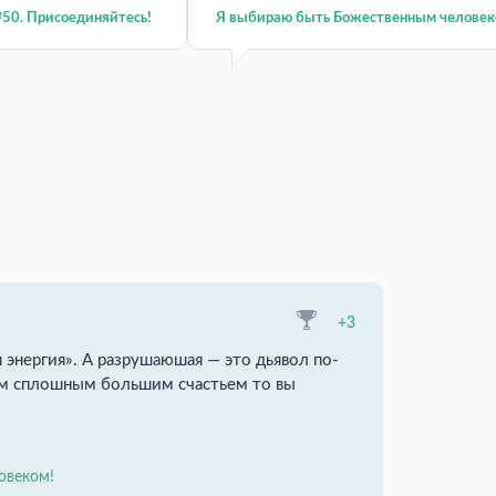
50. Присоединяйтесь!
Я выбираю быть Божественным человек
+3
 энергия». А разрушаюшая — это дьявол по-
им сплошным большим счастьем то вы
овеком!