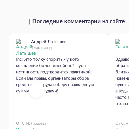
Последние комментарии на сайте
Андрей Латышев
4 часа назад
Inci ,что толку спорить - у кого
Здравс
мышление более линейное? Пусть
обрати
истинность подтвердится практикой.
близки
Если Вы правы, организаторы сбора
измени
средств без труда соберут заявленную
чувств
сумму. Всем - удачи!
а ведь
часто 
о хара
От С. Н. Лазарева
От С. Н