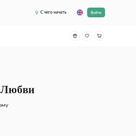
С чего начать
Войти
а Любви
ому