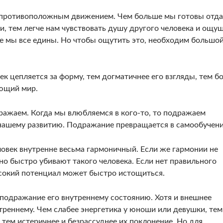
я противо­положным движением. Чем больше мы готовы отда
и, тем легче нам чувствовать душу другого чело­века и ощу
не мы все едины. Но чтобы ощутить это, необходим большо
ек цепляется за форму, тем догматичнее его взгляды, тем б
ющий мир.
ажаем. Когда мы влюбляемся в кого-то, то подражаем
 нашему развитию. Подражание превращается в самообучени
ловек внутренне весьма гармоничный. Если же гармо­нии не
чно быстро убивают такого человека. Если нет пра­вильного
­сокий потенциал может быстро истощиться.
 подражание его внутреннему состоянию. Хотя и внешнее
реннему. Чем сла­бее энергетика у юноши или девушки, тем
тем истеричнее и безрассуднее их поклонение. Но для