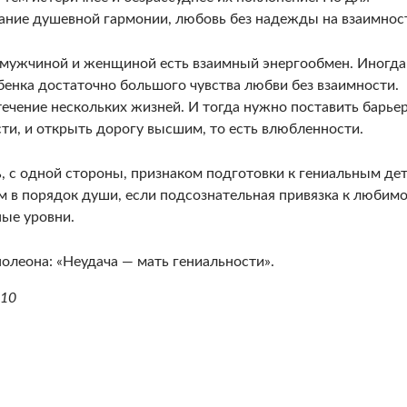
ние душевной гармо­нии, любовь без надежды на взаимнос
мужчи­ной и женщиной есть взаимный энергообмен. Иногда
бенка достаточно большого чувства любви без вза­имности.
чение нескольких жизней. И тогда нужно поста­вить барье
ости, и открыть дорогу высшим, то есть влюб­ленности.
, с одной стороны, признаком подготовки к гениальным дет
м в порядок души, если подсознатель­ная привязка к любим
ные уровни.
леона: «Неудача — мать ге­ниальности».
 10