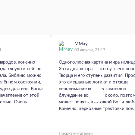
MMay
1
03 августа, 21:17
народов, конечно
Однополюсная картина мира налиц
гда тянуло к ней, но
Хотя для автора — это путь его поз
мала. Библию можно
Творца и его ступень развития. Про
елённом состоянии,
это смешанные логики и отсюда
удно достичь. Когда
непонимание высших законов и
печатления от этой
блуждание вокруг да около, поэто
аемые! Очень
может понять, кто такой Бог и люб
Конечно, церковные трактовки пон..
Письма читателей