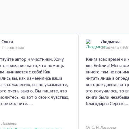
Ольга
Людмила
7 часов назад
04 августа, 09:5
твуйте автор и участники. Хочу
Книга всех времён и 
ть внимание на то, что помощь
же, Библия! Меня все
м начинается с себя! Как
ничего там не пони
лись вы, как изменились ваши
читать лишь в опред
а, к сожалению, вы не указываете,
которое довольно тр
 это очень важно. Вы пишите, что
это получалось, то в
молитесь, но вот о своих чувствах,
книги были незабыв
тере молчите. ...
благодарна Сергею...
. Лазарева
От С. Н. Лазарева