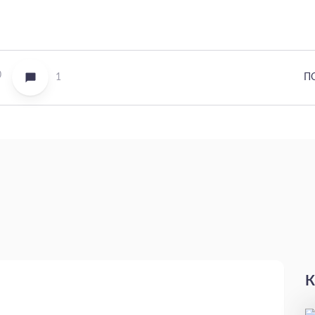
0
1
П
К