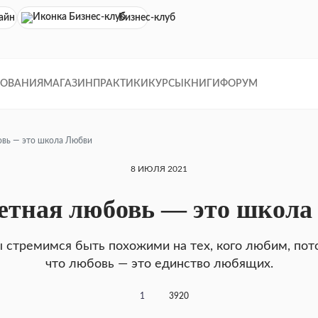
айн кинотеатр
Бизнес-клуб
ДОВАНИЯ
МАГАЗИН
ПРАКТИКИ
КУРСЫ
КНИГИ
ФОРУМ
овь — это школа Любви
8 ИЮЛЯ 2021
етная любовь — это школ
 стремимся быть похожими на тех, кого любим, пот
что любовь — это единство любя­щих.
1
3920