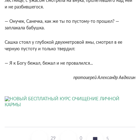
лестнице, с ужасом смотрела на внука, пролетевшего над ней
и не разбившегося.
— Онучек, Санечка, как же ты по пустому-то прошел? —
заплакала бабушка.
Сашка стоял у глубокой двухметровой ямы, смотрел в ее
черную пустоту и только твердил:
— Я к Богу бежал, бежал и не провалился...
протоиерей Александр Авдюгин
29
0
5