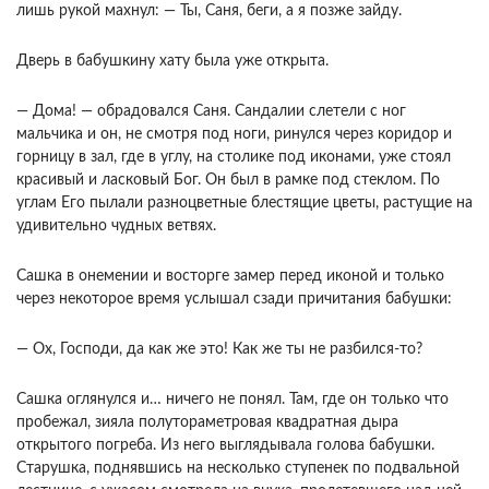
лишь рукой махнул: — Ты, Саня, беги, а я позже зайду.
Дверь в бабушкину хату была уже открыта.
— Дома! — обрадовался Саня. Сандалии слетели с ног
мальчика и он, не смотря под ноги, ринулся через коридор и
горницу в зал, где в углу, на столике под иконами, уже стоял
красивый и ласковый Бог. Он был в рамке под стеклом. По
углам Его пылали разноцветные блестящие цветы, растущие на
удивительно чудных ветвях.
Сашка в онемении и восторге замер перед иконой и только
через некоторое время услышал сзади причитания бабушки:
— Ох, Господи, да как же это! Как же ты не разбился-то?
Сашка оглянулся и… ничего не понял. Там, где он только что
пробежал, зияла полутораметровая квадратная дыра
открытого погреба. Из него выглядывала голова бабушки.
Старушка, поднявшись на несколько ступенек по подвальной