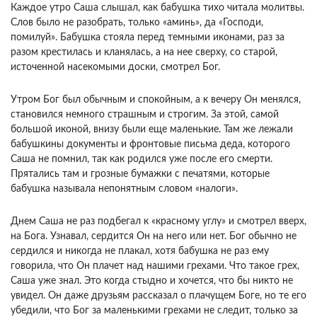
Каждое утро Саша слышал, как бабушка тихо читала молитвы.
Слов было не разобрать, только «аминь», да «Господи,
помилуй». Бабушка стояла перед темными иконами, раз за
разом крестилась и кланялась, а на нее сверху, со старой,
источенной насекомыми доски, смотрел Бог.
Утром Бог был обычным и спокойным, а к вечеру Он менялся,
становился немного страшным и строгим. За этой, самой
большой иконой, внизу были еще маленькие. Там же лежали
бабушкины документы и фронтовые письма деда, которого
Саша не помнил, так как родился уже после его смерти.
Прятались там и грозные бумажки с печатями, которые
бабушка называла непонятным словом «налоги».
Днем Саша не раз подбегал к «красному углу» и смотрел вверх,
на Бога. Узнавал, сердится Он на него или нет. Бог обычно не
сердился и никогда не плакал, хотя бабушка не раз ему
говорила, что Он плачет над нашими грехами. Что такое грех,
Саша уже знал. Это когда стыдно и хочется, что бы никто не
увидел. Он даже друзьям рассказал о плачущем Боге, но те его
убедили, что Бог за маленькими грехами не следит, только за