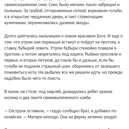
свежескошенном сене. Сено было мягким, пахло чабрецом и
полынью. За трубой, отгороженные сеткой, ворковали голуби,
а в открытую чердачную дверь, в такт стрекочущим
кузнечикам, перемигивались далекие звезды.
Долго шептались мальчишки о новом красивом Боге. И еще о
том, что утром они пораньше встанут и пойдут на протоку, к
ставку, бубырей ловить. Утром бубыри спокойно плавали в
протоке, а потом запрятались под коряги. Рыбаки проспали и
первых, и вторых петухов, да спали бы и дальше, если бы
голуби не подняли страшный шум, обороняясь от залезшего
поживиться кота. На рыбалку все же решили идти, но прежде
надобно было чего-то поесть.
В кухне, на столе, под марлей, дожидались ребят кринка
молока и два ломтя свежевыпеченного хлеба.
— Сеструха оставила, — гордо сообщил брат, и добавил по-
хозяйски: — Матери некогда. Она на ферму затемно уходит.