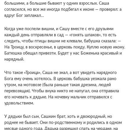
большими, а большие бывают у одних взрослых. Саша
согласился, но все же иногда подбегал к иконе — проверял: а
вдруг Бог заплакал…
Когда уже поспели вишни, и Сашу вместе с его друзьями
каждый день отправляли в сад — «гонять шпаков», то есть
следить, чтобы птицы вишни не клевали, бабушка сказала: —
На Троицу, в воскресенье, в церковь поеду. Куплю новую икону.
Батюшка обещал привезти. Будет у нас Боженька красивый и
нарядный.
Что такое «Троица», Саша не знал, а вот увидеть нарядного
Бога ему очень хотелось. В церковь бабушка уезжала рано
утром, на мотовозе (была раньше такая дрезина, людей
перевозящая). Чтобы внука никто не напугал, она отправила
его ночевать к дядьке. На ночевку мальчик отправился с
удовольствием.
У дядьки был сын, Сашкин брат, хоть и двоюродный, но
роднее не бывает. Они по-родственному и родились в одном
месяце одного года. Дядька разрешил спать на чердаке, на