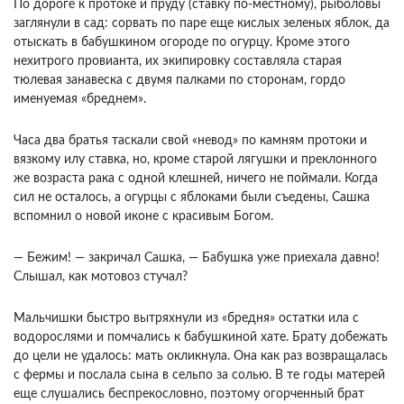
По дороге к протоке и пруду (ставку по-местному), рыболовы
заглянули в сад: сорвать по паре еще кислых зеленых яблок, да
отыскать в бабушкином огороде по огурцу. Кроме этого
нехитрого провианта, их экипировку составляла старая
тюлевая занавеска с двумя палками по сторонам, гордо
именуемая «бреднем».
Часа два братья таскали свой «невод» по камням протоки и
вязкому илу ставка, но, кроме старой лягушки и преклонного
же возраста рака с одной клешней, ничего не поймали. Когда
сил не осталось, а огурцы с яблоками были съедены, Сашка
вспомнил о новой иконе с красивым Богом.
— Бежим! — закричал Сашка, — Бабушка уже приехала давно!
Слышал, как мотовоз стучал?
Мальчишки быстро вытряхнули из «бредня» остатки ила с
водорослями и помчались к бабушкиной хате. Брату добежать
до цели не удалось: мать окликнула. Она как раз возвращалась
с фермы и послала сына в сельпо за солью. В те годы матерей
еще слушались беспрекословно, поэтому огорченный брат