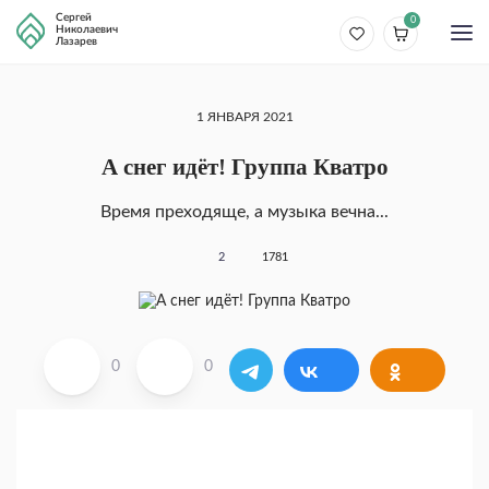
Сергей
0
Николаевич
Лазарев
1 ЯНВАРЯ 2021
А снег идёт! Группа Кватро
Время преходяще, а музыка вечна...
2
1781
0
0