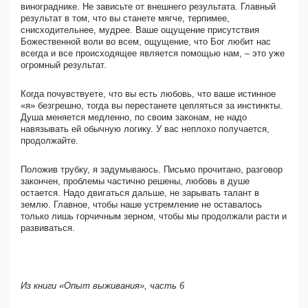
винограднике. Не зависьте от внешнего результата. Главный
результат в том, что вы станете мягче, терпимее,
снисходительнее, мудрее. Ваше ощущение присутствия
Божественной воли во всем, ощущение, что Бог любит нас
всегда и все происходящее является помощью нам, – это уже
огромный результат.
Когда почувствуете, что вы есть любовь, что ваше истинное
«я» безгрешно, тогда вы перестанете цепляться за инстинкты.
Душа меняется медленно, по своим законам, не надо
навязывать ей обычную логику. У вас неплохо получается,
продолжайте.
Положив трубку, я задумываюсь. Письмо прочитано, разговор
закончен, проблемы частично решены, любовь в душе
остается. Надо двигаться дальше, не зарывать талант в
землю. Главное, чтобы наше устремление не оставалось
только лишь горчичным зерном, чтобы мы продолжали расти и
развиваться.
Из книги «Опыт выживания», часть 6