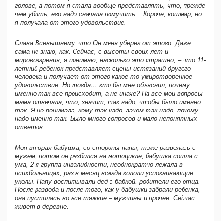
голове, а потом я стала вообще представлять, что, прежде
чем убить, его надо сначала помучить... Короче, кошмар, но
я получала от этого удовольствие.
Слава Всевышнему, что Он меня уберег от этого. Даже
сама не знаю, как. Сейчас, с высоты своих лет и
мировоззрения, я понимаю, насколько это страшно, – что 11-
летний ребенок представляет сцены истязаний другого
человека и получает от этого какое-то умиротворенное
удовольствие. Но тогда… кто бы мне объяснил, почему
именно так все происходит, а не иначе? На все мои вопросы
мама отвечала, что, значит, так надо, чтобы было именно
так. Я не понимала, кому так надо, зачем так надо, почему
надо именно так. Было много вопросов и мало непонятных
ответов.
Моя вторая бабушка, со стороны папы, тоже развелась с
мужем, потом он разбился на мотоцикле, бабушка сошла с
ума, 2-я группа инвалидности, неоднократно лежала в
психбольницах, раз в месяц всегда кололи успокаивающие
уколы. Папу воспитывали дед с бабкой, родители его отца.
После развода и после того, как у бабушки забрали ребенка,
она пустилась во все тяжкие – мужчины и прочее. Сейчас
живет в деревне.