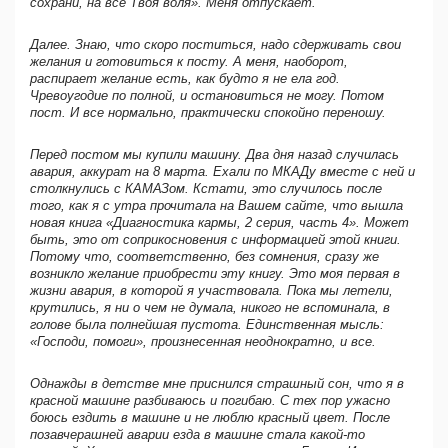
сохрани, на все Твоя воля». Меня отпускает.
Далее. Знаю, что скоро поститься, надо сдерживать свои
желания и готовиться к посту. А меня, наоборот,
распирает желание есть, как будто я не ела год.
Чревоугодие по полной, и остановиться не могу. Потом
пост. И все нормально, практически спокойно переношу.
Перед постом мы купили машину. Два дня назад случилась
авария, аккурат на 8 марта. Ехали по МКАДу вместе с ней и
столкнулись с КАМАЗом. Кстати, это случилось после
того, как я с утра прочитала на Вашем сайте, что вышла
новая книга «Диагностика кармы, 2 серия, часть 4». Может
быть, это от соприкосновения с информацией этой книги.
Потому что, соответственно, без сомнения, сразу же
возникло желание приобрести эту книгу. Это моя первая в
жизни авария, в которой я участвовала. Пока мы летели,
крутились, я ни о чем не думала, никого не вспоминала, в
голове была полнейшая пустота. Единственная мысль:
«Господи, помоги», произнесенная неоднократно, и все.
Однажды в детстве мне приснился страшный сон, что я в
красной машине разбиваюсь и погибаю. С тех пор ужасно
боюсь ездить в машине и не люблю красный цвет. После
позавчерашней аварии езда в машине стала какой-то