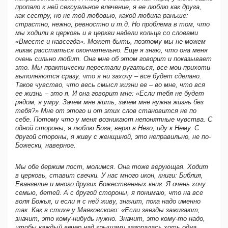
пропало к ней сексуальное влечение, я ее люблю как друга,
как сестру, но не той любовью, какой любила раньше:
страстно, нежно, ревностно и т.д. Но проблема в том, что
мы ходили в церковь и в церкви надели кольца со словами
«Вместе и навсегда». Может быть, поэтому мы не можем
никак расстаться окончательно. Еще я знаю, что она меня
очень сильно любит. Она мне об этом говорит и показывает
это. Мы практически перестали ругаться, все мои прихоти
выполняются сразу, что я ни захочу – все будет сделано.
Такое чувство, что весь смысл жизни ее – во мне, что вся
ее жизнь – это я. И она говорит мне: «Если тебя не будет
рядом, я умру. Зачем мне жить, зачем мне нужна жизнь без
тебя?» Мне от этого и от этих слов становится не по
себе. Потому что у меня возникают непонятные чувства. С
одной стороны, я люблю Бога, верю в Него, иду к Нему. С
другой стороны, я живу с женщиной, это неправильно, не по-
Божески, наверное.
Мы обе держим пост, молимся. Она тоже верующая. Ходит
в церковь, ставит свечки. У нас много икон, книги: Библия,
Евангелие и много других Божественных книг. Я очень хочу
семью, детей. А с другой стороны, я понимаю, что на все
воля Божья, и если я с ней живу, значит, пока надо именно
так. Как в стихе у Маяковского: «Если звезды зажигают,
значит, это кому-нибудь нужно. Значит, это кому-то надо,
чтобы каждый вечер над крышами загоралась хоть одна