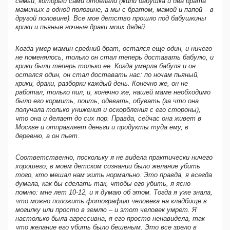
семьи, который сами отделали (жили бабушка и два брата
маминых в одной половине, а мы с братом, мамой и папой – в
другой половине). Все мое детство прошло под бабушкины
крики и пьяные ночные драки моих дядей.
Когда умер мамин средний брат, остался еще один, и ничего
не поменялось, только он стал теперь доставать бабулю, и
крики были теперь только ее. Когда умерла бабуля и он
остался один, он стал доставать нас: по ночам пьяный,
крики, драки, разборки каждый день. Конечно же, он не
работал, только пил, и, конечно же, нашей маме необходимо
было его кормить, поить, одевать, обувать (за что она
получала только унижения и оскорбления с его стороны),
что она и делает до сих пор. Правда, сейчас она живет в
Москве и отправляет деньги и продукты туда ему, в
деревню, а он пьет.
Соответственно, поскольку я не видела практически ничего
хорошего, в моем детском сознании было желание убить
того, кто мешал нам жить нормально. Это правда, я всегда
думала, как бы сделать так, чтобы его убить, я ясно
помню: мне лет 10-12, и я думаю об этом. Тогда я уже знала,
что можно положить фотографию человека на кладбище в
могилку или просто в землю – и этот человек умрет. Я
настолько была агрессивна, я его просто ненавидела, так
что желание его убить было бешеным. Это все зрело в