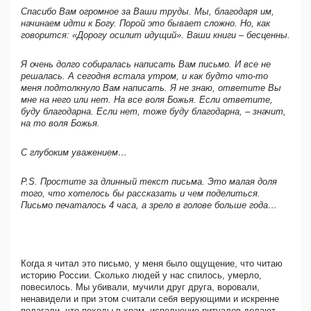
Спасибо Вам огромное за Ваши труды. Мы, благодаря им,
начинаем идти к Богу. Порой это бывает сложно. Но, как
говорится: «Дорогу осилит идущий». Ваши книги – бесценны.
Я очень долго собиралась написать Вам письмо. И все не
решалась. А сегодня встала утром, и как будто что-то
меня подтолкнуло Вам написать. Я не знаю, ответите Вы
мне на него или нет. На все воля Божья. Если ответите,
буду благодарна. Если нет, тоже буду благодарна, – значит,
на то воля Божья.
С глубоким уважением…
P.S. Простите за длинный текст письма. Это малая доля
того, что хотелось бы рассказать и чем поделиться.
Письмо печаталось 4 часа, а зрело в голове больше года…
Когда я читал это письмо, у меня было ощущение, что читаю
историю России. Сколько людей у нас спилось, умерло,
повесилось. Мы убивали, мучили друг друга, воровали,
ненавидели и при этом считали себя верующими и искренне
полагали, что походы в храм, исполнение ритуалов делают