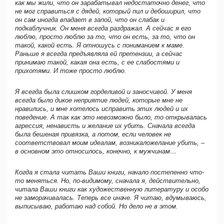
как мы жили, что он зарабатывал недостаточно денег, что
не мог справиться с дядей, который пил и дебоширил, что
он сам иногда впадает в запой, что он слабак и
подкаблучник. Он меня всегда раздражал. А сейчас я его
люблю, просто люблю за то, что он есть, за то, что он
такой, какой есть. Я отношусь с пониманием к маме.
Раньше я всегда предъявляла ей претензии, а сейчас
принимаю такой, какая она есть, с ее слабостями и
прихотями. И тоже просто люблю.
Я всегда была слишком горделивой и заносчивой. У меня
всегда было дикое неприятие людей, которые мне не
нравились, и мне хотелось исправить этих людей и их
поведение. А так как это невозможно было, то открывалась
агрессия, ненависть и желание их убить. Сначала всегда
была бешеная привязка, а потом, если человек не
соответствовал моим идеалам, возникаложелание убить, –
в основном это относилось, конечно, к мужчинам…
Когда я стала читать Ваши книги, начало постепенно что-
то меняться. Но, по-видимому, сначала я, действительно,
читала Ваши книги как художественную литературу и особо
не заморачивалась. Теперь все иначе. Я читаю, вдумываюсь,
выписываю, работаю над собой. Но дело не в этом.