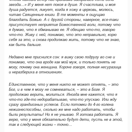
звезда…» И у меня нет покоя в душе. Я счастлива, и моя
душа радуется, ликует, когда я хожу в церковь, молюсь,
читаю Священные книги. В те моменты я ощущаю
благодать Божью. А с другой стороны, наверное, все-таки
присутствует неприятие Божественной воли, потому что
я думаю, что я обманываю ее. Я обещаю что-то, говорю
что-то. Живу с ней, понимаю, что это неправильно, корю
себя за это, и снова продолжаю жить, потому что не знаю,
как быть дальше.
Недавно мне приснился сон: я вижу свою подругу во сне и
понимаю, что она вроде как мой муж, и только понять не
могу, почему она женщина. Короче говоря, полная несуразица
и неразбериха в отношениях.
Единственное, что у меня никто не может отнять, – это
Бог, и в чем я могу не сомневаться, – это в Боге. Я
продолжаю верить, молиться. Иногда мне кажется, что я
что-то где-то недорабатываю, что-то упускаю. Или жду
сразу грандиозных успехов. Если потомки до 4-го колена
нежизнеспособны, сколько же мне надо работать, чтобы
были результаты! Но я не унываю. Я готова работать. Я
верю, что у меня обязательно будут дети, пусть не в этой,
так в следующей жизни – точно…