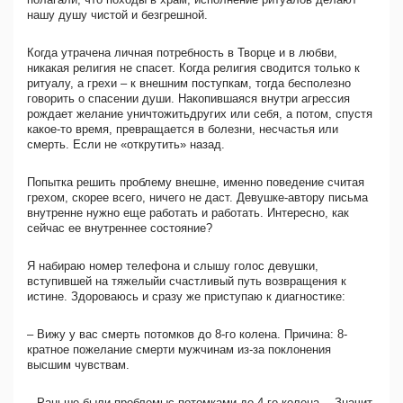
нашу душу чистой и безгрешной.
Когда утрачена личная потребность в Творце и в любви,
никакая религия не спасет. Когда религия сводится только к
ритуалу, а грехи – к внешним поступкам, тогда бесполезно
говорить о спасении души. Накопившаяся внутри агрессия
рождает желание уничтожитьдругих или себя, а потом, спустя
какое-то время, превращается в болезни, несчастья или
смерть. Если не «открутить» назад.
Попытка решить проблему внешне, именно поведение считая
грехом, скорее всего, ничего не даст. Девушке-автору письма
внутренне нужно еще работать и работать. Интересно, как
сейчас ее внутреннее состояние?
Я набираю номер телефона и слышу голос девушки,
вступившей на тяжелыйи счастливый путь возвращения к
истине. Здороваюсь и сразу же приступаю к диагностике:
– Вижу у вас смерть потомков до 8-го колена. Причина: 8-
кратное пожелание смерти мужчинам из-за поклонения
высшим чувствам.
– Раньше были проблемыс потомками до 4-го колена… Значит,