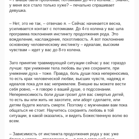
у меня все стало только хуже? – печально спрашивает
девушка.
– Нет, это не так, – отвечаю я. – Сейчас начинается весна,
усиливается контакт с потомками. До 4-го колена у вас шла
программа поклонения инстинкту продолжения рода. Это
вожделение, наслаждение, похотливость. А вот поклонение
основному человеческому инстинкту – идеалам, высоким
чувствам – идет у вас до 8-го колена.
Зато принятие травмирующей ситуации сейчас у вас гораздо
лучше: при унижении тела любовь вы уже сохраните, при
унижении духа – тоже. Правда, боль души пока непереносима,
то есть крах человеческой любви, высших чувств, надежд и
идеалов пока для вас неприемлем. Внешне вы можете вести
себя ровно, – я говорю о вашей душе, о подсознании.
Непереносимость боли души грозит для вас смертью детей,
то есть вы или жить не захотите, или аборт сделаете, или
детям будете желать смерти. Поэтому с мужчинами вам пока
общаться не стоит. Научитесь сохранять любовь в той
ситуации, в какой оказались, и видеть Божественную волю во
всем.
– Зависимость от инстинкта продолжения рода у вас уже