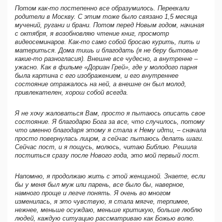
Потом как-то постепенно все образумилось. Переехали
родители в Москву. С этим тоже было связано 1,5 месяца
мучений, ругани и брани. Потом перед Новым годом, начиная
с октября, я возобновляю чтение книг, просмотр
видеосеминаров. Как-то само собой бросаю курить, пить и
материться. Дома тишь и благодать (я не беру бытовые
какие-то разногласия). Внешне все чудесно, а внутренне –
ужасно. Как в фильме «Дориан Грей», где у молодого парня
была картина с его изображением, и его внутреннее
состояние отражалось на ней, а внешне он был молод,
привлекателен, хорош собой всегда.
Я не хочу жаловаться Вам, просто я пытаюсь описать свое
состояние. Я благодарю Бога за все, что случилось, потому
что именно благодаря этому я стала к Нему идти, – сначала
просто повернулась лицом, а сейчас пытаюсь делать шаги.
Сейчас пост, и я пощусь, молюсь, читаю Библию. Решила
поститься сразу после Нового года, это мой первый пост.
Напомню, я продолжаю жить с этой женщиной. Знаете, если
бы у меня был муж или парень, все было бы, наверное,
намного проще и легче понять. Я очень во многом
изменилась, я это чувствую, я стала мягче, терпимее,
нежнее, меньше осуждаю, меньше критикую, больше люблю
людей, каждую ситуацию рассматриваю как Божью волю.