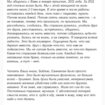
Мы общались с Вами в январе прошлого, 2011 года. За 2011
год столько всего было. Мы с этой женщиной не жили
вместе около 2-3 месяцев. В это время я после работы
оставалась каждый день, пили пиво с пацанами, курили.
Потом ехала домой. Потом опять начали жить вместе, – я
не понимаю, почему это произошло, но произошло. Мы
расходились, сходились. Мы страшно ругались, уходили друг
от друга, расставались, встречались, общались,
договаривались не жить вместе, потом собирались куда-то
уезжать, бились не на жизнь, а на смерть. Я говорила всякие
гадости. Это было кошмарно. Ощущение было, что нас
держит вместе, друг с другом что-то, что нам не
подвластно. Мы не хотим быть вместе, но что-то держит.
Какая-то страшная дьявольская сила. Каждый день
напоминал поле брани, только на войне понятно, за что
воюешь, а тут – нет.
Читать Ваши книги, Библию, Евангелие было просто
невозможно. Это было мучительно физически, но больше
всего – душевно. Боль души была ужасная, непереносимая,
возникало желание убийства себя или кого-то другого,
неважно. Я не знаю, как справилась. Жила от сна до сна.
Постоянные терзания, мучения. С абсолютной потерей
смысла жизни, кто я, куда я иду, зачем я живу, кому все это
надо и что делать.