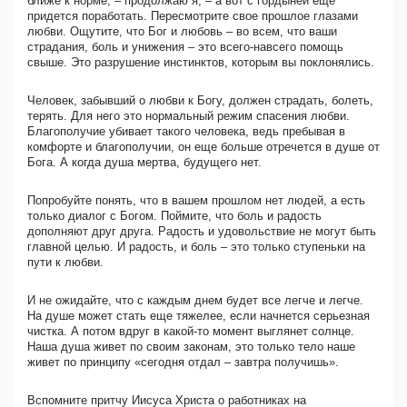
ближе к норме, – продолжаю я, – а вот с гордыней еще
придется поработать. Пересмотрите свое прошлое глазами
любви. Ощутите, что Бог и любовь – во всем, что ваши
страдания, боль и унижения – это всего-навсего помощь
свыше. Это разрушение инстинктов, которым вы поклонялись.
Человек, забывший о любви к Богу, должен страдать, болеть,
терять. Для него это нормальный режим спасения любви.
Благополучие убивает такого человека, ведь пребывая в
комфорте и благополучии, он еще больше отречется в душе от
Бога. А когда душа мертва, будущего нет.
Попробуйте понять, что в вашем прошлом нет людей, а есть
только диалог с Богом. Поймите, что боль и радость
дополняют друг друга. Радость и удовольствие не могут быть
главной целью. И радость, и боль – это только ступеньки на
пути к любви.
И не ожидайте, что с каждым днем будет все легче и легче.
На душе может стать еще тяжелее, если начнется серьезная
чистка. А потом вдруг в какой-то момент выглянет солнце.
Наша душа живет по своим законам, это только тело наше
живет по принципу «сегодня отдал – завтра получишь».
Вспомните притчу Иисуса Христа о работниках на