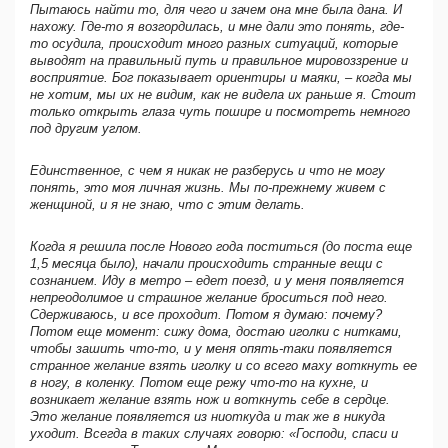
Пытаюсь найти то, для чего и зачем она мне была дана. И
нахожу. Где-то я возгордилась, и мне дали это понять, где-
то осудила, происходит много разных ситуаций, которые
выводят на правильный путь и правильное мировоззрение и
восприятие. Бог показывает ориентиры и маяки, – когда мы
не хотим, мы их не видим, как не видела их раньше я. Стоит
только открыть глаза чуть пошире и посмотреть немного
под другим углом.
Единственное, с чем я никак не разберусь и что не могу
понять, это моя личная жизнь. Мы по-прежнему живем с
женщиной, и я не знаю, что с этим делать.
Когда я решила после Нового года поститься (до поста еще
1,5 месяца было), начали происходить странные вещи с
сознанием. Иду в метро – едет поезд, и у меня появляется
непреодолимое и страшное желание броситься под него.
Сдерживаюсь, и все проходит. Потом я думаю: почему?
Потом еще момент: сижу дома, достаю иголки с нитками,
чтобы зашить что-то, и у меня опять-таки появляется
странное желание взять иголку и со всего маху воткнуть ее
в ногу, в коленку. Потом еще режу что-то на кухне, и
возникает желание взять нож и воткнуть себе в сердце.
Это желание появляется из ниоткуда и так же в никуда
уходит. Всегда в таких случаях говорю: «Господи, спаси и