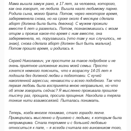
Мама вышла замуж рано, в 17 лет, за человека, которого,
как она говорит, не любила. Вышла назло любимому парню.
Родила сына, моего брата. Потом, через некоторое время,
забеременела снова, но на сроке около 4 месяцев сделала
аборт (должна была быть девочка). С мужем прожили
вместе 6 лет и развелись. Потом, познакомившись с моим
отцом и прожив какое-то время с ним вместе, она
забеременела, но, поругавшись (что там у них случилось, не
знаю), снова сделала аборт (должен был быть мальчик).
Потом прошло время, и родилась я.
Сергей Николаевич, уж простите за такое подробное и не
очень приятное изложение жизни моей семьи. Просто
хочется немного пояснить, что к возрасту 14-15 лет я
подошла без должной любви и подготовки. С кучей
накопленной агрессии, ненависти и всего подобного. Так что
первая любовь была воспринята мною неправильно, но что
об этом говорить сейчас? Я мысленно проживала прошлое
тысячу раз, прощала, просила прощения. Находила и теряла
тонкие нити взаимосвязей. Пыталась понимать.
Теперь, когда многое понимаю, стало гораздо легче.
Примирилась мысленно и душевно с людьми, к которым была
непримирима. Стала терпимее и с большей любовью
относиться к папе, – я всегда считала его виновником того,