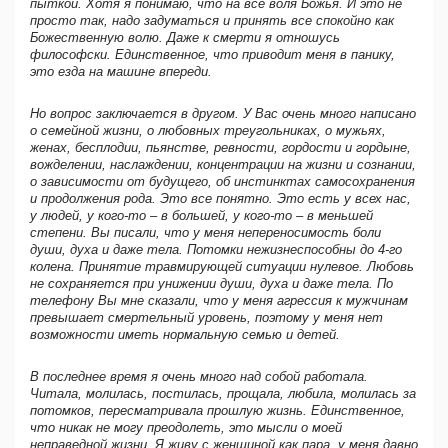
пыткой. Хотя я понимаю, что на все воля Божья. И это не
просто так, надо задуматься и принять все спокойно как
Божественную волю. Даже к смерти я отношусь
философски. Единственное, что приводит меня в панику,
это езда на машине впереди.
Но вопрос заключается в другом. У Вас очень много написано
о семейной жизни, о любовных треугольниках, о мужьях,
женах, бесплодии, пьянстве, ревности, гордости и гордыне,
вожделении, наслаждении, концентрации на жизни и сознании,
о зависимости от будущего, об инстинктах самосохранения
и продолжения рода. Это все понятно. Это есть у всех нас,
у людей, у кого-то – в большей, у кого-то – в меньшей
степени. Вы писали, что у меня непереносимость боли
души, духа и даже тела. Потомки нежизнеспособны до 4-го
колена. Принятие травмирующей ситуации нулевое. Любовь
не сохраняется при унижении души, духа и даже тела. По
телефону Вы мне сказали, что у меня агрессия к мужчинам
превышает смертельный уровень, поэтому у меня нет
возможности иметь нормальную семью и детей.
В последнее время я очень много над собой работала.
Читала, молилась, постилась, прощала, любила, молилась за
потомков, пересматривала прошлую жизнь. Единственное,
что никак не могу преодолеть, это мысли о моей
неправедной жизни. Я живу с женщиной как пара, у меня давно