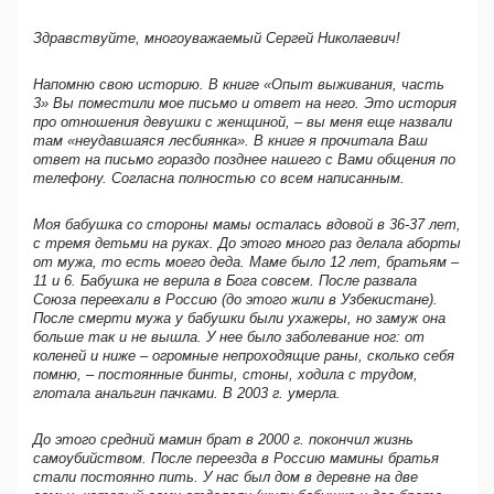
Здравствуйте, многоуважаемый Сергей Николаевич!
Напомню свою историю. В книге «Опыт выживания, часть
3» Вы поместили мое письмо и ответ на него. Это история
про отношения девушки с женщиной, – вы меня еще назвали
там «неудавшаяся лесбиянка». В книге я прочитала Ваш
ответ на письмо гораздо позднее нашего с Вами общения по
телефону. Согласна полностью со всем написанным.
Моя бабушка со стороны мамы осталась вдовой в 36-37 лет,
с тремя детьми на руках. До этого много раз делала аборты
от мужа, то есть моего деда. Маме было 12 лет, братьям –
11 и 6. Бабушка не верила в Бога совсем. После развала
Союза переехали в Россию (до этого жили в Узбекистане).
После смерти мужа у бабушки были ухажеры, но замуж она
больше так и не вышла. У нее было заболевание ног: от
коленей и ниже – огромные непроходящие раны, сколько себя
помню, – постоянные бинты, стоны, ходила с трудом,
глотала анальгин пачками. В 2003 г. умерла.
До этого средний мамин брат в 2000 г. покончил жизнь
самоубийством. После переезда в Россию мамины братья
стали постоянно пить. У нас был дом в деревне на две