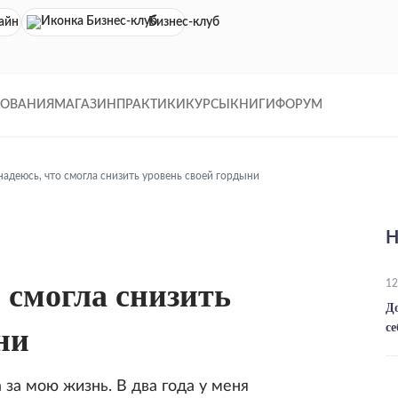
айн кинотеатр
Бизнес-клуб
ДОВАНИЯ
МАГАЗИН
ПРАКТИКИ
КУРСЫ
КНИГИ
ФОРУМ
надеюсь, что смогла снизить уровень своей гордыни
Н
о смогла снизить
12
Д
се
ни
за мою жизнь. В два года у меня