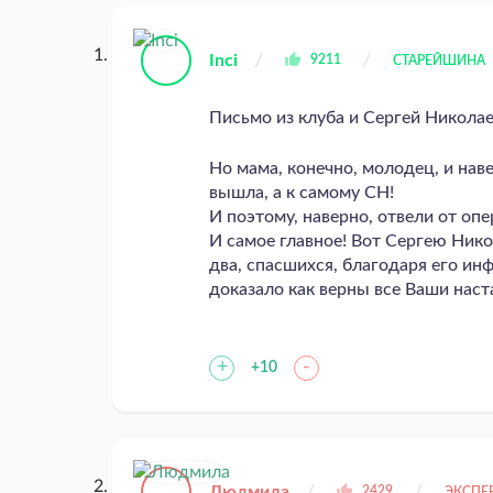
Inci
9211
СТАРЕЙШИНА
Письмо из клуба и Сергей Николае
Но мама, конечно, молодец, и нав
вышла, а к самому СН!
И поэтому, наверно, отвели от оп
И самое главное! Вот Сергею Нико
два, спасшихся, благодаря его ин
доказало как верны все Ваши наст
+
-
+10
Людмила
2429
ЭКСПЕ