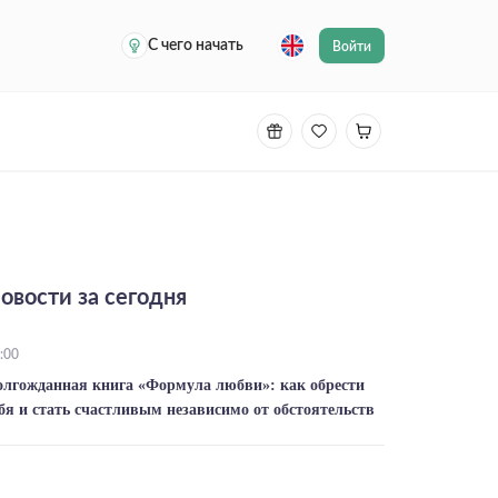
С чего начать
Войти
овости за сегодня
:00
олгожданная книга «Формула любви»: как обрести
бя и стать счастливым независимо от обстоятельств