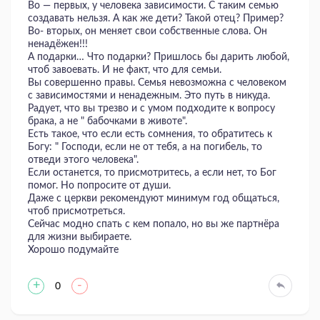
Во — первых, у человека зависимости. С таким семью
создавать нельзя. А как же дети? Такой отец? Пример?
Во- вторых, он меняет свои собственные слова. Он
ненадёжен!!!
А подарки… Что подарки? Пришлось бы дарить любой,
чтоб завоевать. И не факт, что для семьи.
Вы совершенно правы. Семья невозможна с человеком
с зависимостями и ненадежным. Это путь в никуда.
Радует, что вы трезво и с умом подходите к вопросу
брака, а не " бабочками в животе".
Есть такое, что если есть сомнения, то обратитесь к
Богу: " Господи, если не от тебя, а на погибель, то
отведи этого человека".
Если останется, то присмотритесь, а если нет, то Бог
помог. Но попросите от души.
Даже с церкви рекомендуют минимум год общаться,
чтоб присмотреться.
Сейчас модно спать с кем попало, но вы же партнёра
для жизни выбираете.
Хорошо подумайте
+
-
0