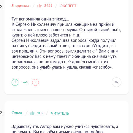
Людмила
2429
ЭКСПЕРТ
Тут вспомнила один эпизод…
К Сергею Николаевичу пришла женщина на приём и
стала жаловаться на своего мужа. Он такой-сякой, пьёт,
курит, о ней плохо заботится и т. д.
Сергей Николаевич задал два вопроса, когда получил
на них утвердительный ответ, то сказал: «Уходите, вы
зря пришли!». Эти вопросы выглядели так: " Вам с ним
интересно? Вас к нему тянет?" Женщина сначала чуть
не заплакала, но потом до неё дошёл смысл этих
вопросов, она улыбнулась и ушла, сказав «спасибо».
+
-
+4
Ольга
102
ЧИТАТЕЛЬ
Здравствуйте. Автор вам нужно учиться чувствовать, а
не думать. Вы в своём письме очень подробно