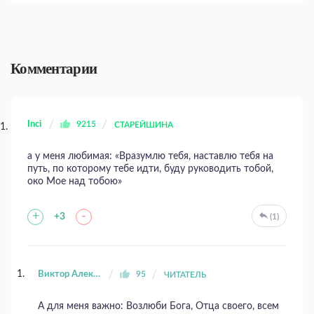
Комментарии
Inci
9215
СТАРЕЙШИНА
а у меня любимая: «Вразумлю тебя, наставлю тебя на
путь, по которому тебе идти, буду руководить тобой,
око Мое над тобою»
+
-
+3
(1)
Виктор Алексеевич Семенченко
95
ЧИТАТЕЛЬ
А для меня важно: Возлюби Бога, Отца своего, всем