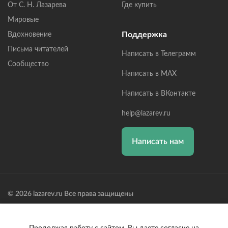
От С. Н. Лазарева
Где купить
Мировые
Поддержка
Вдохновение
Письма читателей
Написать в Телеграмм
Сообщество
Написать в MAX
Написать в ВКонтакте
help@lazarev.ru
Написать нам
© 2026 lazarev.ru Все права защищены
Лазарев Сергей Николаевич (ИП) ИНН: 782570100635, ОГРНИП:
314784729300600, Р/С: 40802810102570002043,
Банк: ОАО "АЛЬФА-БАНК" БИК: 044525593, К/С: