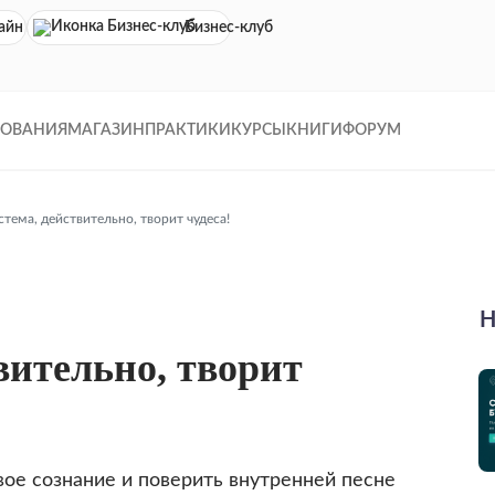
айн кинотеатр
Бизнес-клуб
ДОВАНИЯ
МАГАЗИН
ПРАКТИКИ
КУРСЫ
КНИГИ
ФОРУМ
тема, действительно, творит чудеса!
Н
вительно, творит
вое сознание и поверить внутренней песне