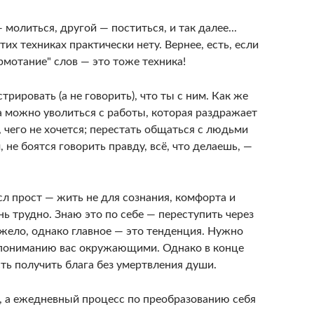
молиться, другой — поститься, и так далее...
тих техниках практически нету. Вернее, есть, если
рмотание" слов — это тоже техника!
рировать (а не говорить), что ты с ним. Как же
а можно уволиться с работы, которая раздражает
, чего не хочется; перестать общаться с людьми
, не боятся говорить правду, всё, что делаешь, —
сл прост — жить не для сознания, комфорта и
нь трудно. Знаю это по себе — переступить через
яжело, однако главное — это тенденция. Нужно
епониманию вас окружающими. Однако в конце
сть получить блага без умертвления души.
ь, а ежедневный процесс по преобразованию себя