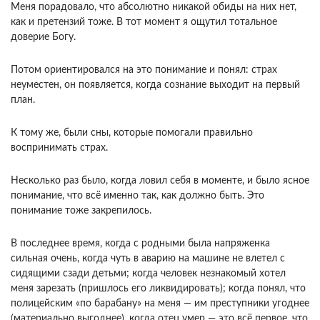
Меня порадовало, что абсолютно никакой обиды на них нет,
как и претензий тоже. В тот момент я ощутил тотальное
доверие Богу.
Потом ориентировался на это понимание и понял: страх
неуместен, он появляется, когда сознание выходит на первый
план.
К тому же, были сны, которые помогали правильно
воспринимать страх.
Несколько раз было, когда ловил себя в моменте, и было ясное
понимание, что всё именно так, как должно быть. Это
понимание тоже закрепилось.
В последнее время, когда с родными была напряженка
сильная очень, когда чуть в аварию на машине не влетел с
сидящими сзади детьми; когда человек незнакомый хотел
меня зарезать (пришлось его ликвидировать); когда понял, что
полицейским «по барабану» на меня — им преступники угоднее
(материально выгоднее), когда отец умер — это всё первое, что