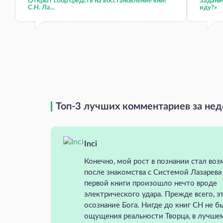
Открыт сбор средств на восстановление книг
Задание
С.Н. Ла...
иду?»
Топ-3 лучших комментариев за не
Inci
Конечно, мой рост в познании стал во
после знакомства с Системой Лазарева
первой книги произошло нечто вроде
электрического удара. Прежде всего, э
осознание Бога. Нигде до книг СН не б
ощущения реальности Творца, в лучше