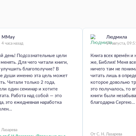
MMay
Людмила
4 часа назад
04 августа, 09:5
й день! Подсознательные цели
Книга всех времён и 
менять. Для чего читали книги,
же, Библия! Меня все
 улучшить благополучие? В
ничего там не пони
не души именно эта цель может
читать лишь в опред
ть. Читали только 2 года,
которое довольно тр
ели один семинар и хотите
это получалось, то в
тата. Работа над собой — это
книги были незабыв
да, это ежедневная наработка
благодарна Сергею...
лен...
. Лазарева
От С. Н. Лазарева