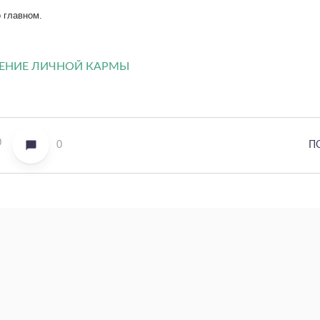
 главном.
0
0
П