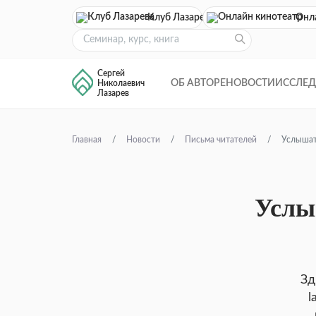
Клуб Лазарева
Онл
Сергей
ОБ АВТОРЕ
НОВОСТИ
ИССЛЕ
Николаевич
Лазарев
Главная
Новости
Письма читателей
Услышат
Услы
Зд
l