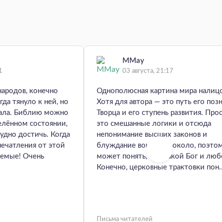
MMay
1
03 августа, 21:17
народов, конечно
Однополюсная картина мира налиц
гда тянуло к ней, но
Хотя для автора — это путь его поз
мала. Библию можно
Творца и его ступень развития. Про
елённом состоянии,
это смешанные логики и отсюда
удно достичь. Когда
непонимание высших законов и
печатления от этой
блуждание вокруг да около, поэто
аемые! Очень
может понять, кто такой Бог и люб
Конечно, церковные трактовки пон..
Письма читателей