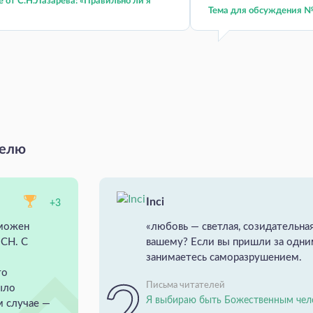
 от С.Н.Лазарева: «Правильно ли я
Тема для обсуждения №
делю
Inci
+3
зможен
«любовь — светлая, созидательная
 СН. С
вашему? Если вы пришли за одн
занимаетесь саморазрушением.
то
Письма читателей
ыло
Я выбираю быть Божественным чел
м случае —