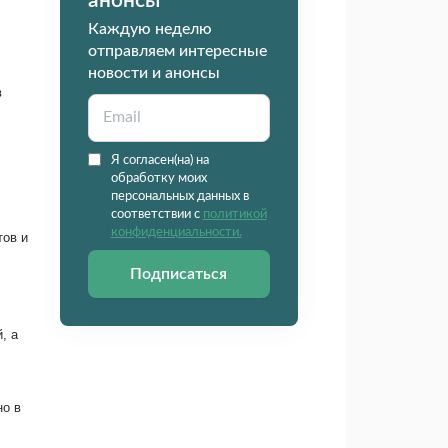
анонсы
Каждую неделю
отправляем интересные
новости и анонсы
в
Я согласен(на) на
обработку моих
персональных данных в
соответствии с
политикой
конфиденциальности.
тов и
Подписаться
, а
но в