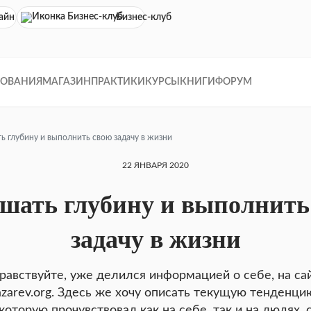
айн кинотеатр
Бизнес-клуб
ДОВАНИЯ
МАГАЗИН
ПРАКТИКИ
КУРСЫ
КНИГИ
ФОРУМ
ь глубину и выполнить свою задачу в жизни
22 ЯНВАРЯ 2020
шать глубину и выполнить
задачу в жизни
равствуйте, уже делился информацией о себе, на са
azarev.org. Здесь же хочу описать текущую тенденци
которую прочувствовал как на себе, так и на людях, 