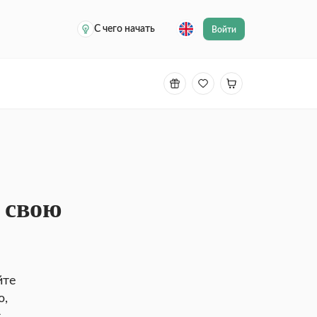
С чего начать
Войти
 свою
йте
ю,
с