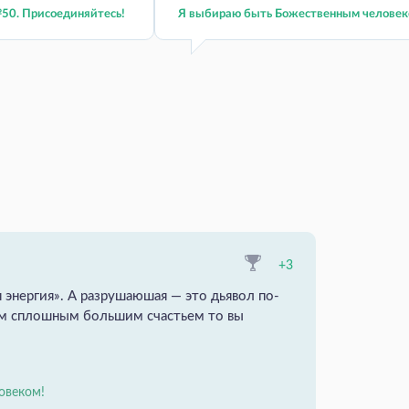
50. Присоединяйтесь!
Я выбираю быть Божественным человек
+3
 энергия». А разрушаюшая — это дьявол по-
им сплошным большим счастьем то вы
овеком!