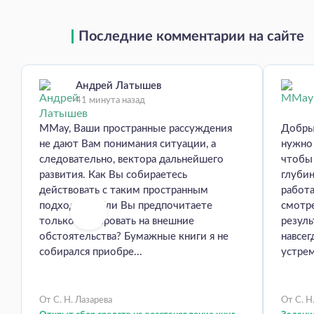
Последние комментарии на сайте
Андрей Латышев
41 минута назад
MMay, Ваши пространные рассуждения
Добры
не дают Вам понимания ситуации, а
нужно 
следовательно, вектора дальнейшего
чтобы
развития. Как Вы собираетесь
глуби
действовать с таким пространным
работа
подходом? Или Вы предпочитаете
смотр
только реагировать на внешние
резуль
обстоятельства? Бумажные книги я не
навсег
собирался приобре...
устрем
От С. Н. Лазарева
От С. Н