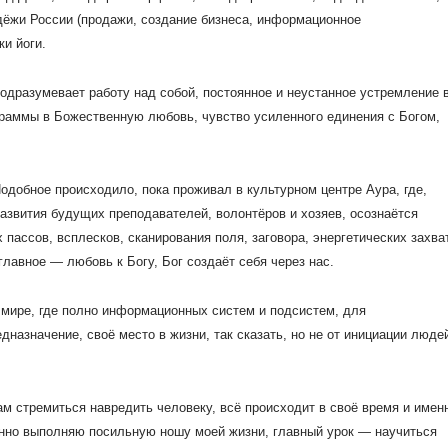
дёжи России (продажи, создание бизнеса, информационное
ки йоги.
одразумевает работу над собой, постоянное и неустанное устремление 
раммы в Божественную любовь, чувство усиленного единения с Богом,
одобное происходило, пока проживал в культурном центре Аура, где,
развития будущих преподавателей, волонтёров и хозяев, осознаётся
 пассов, всплесков, сканирования поля, заговора, энергетических захва
главное — любовь к Богу, Бог создаёт себя через нас.
 мире, где полно информационных систем и подсистем, для
дназначение, своё место в жизни, так сказать, но не от инициации людей
м стремиться навредить человеку, всё происходит в своё время и имен
енно выполняю посильную ношу моей жизни, главный урок — научиться