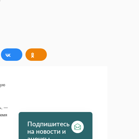
рую
ь, —
ремя
Подпишитесь
на новости и