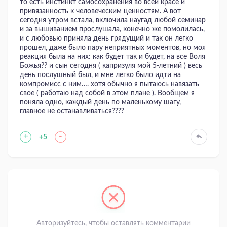
то есть инстинкт самосохранения во всей красе и
привязанность к человеческим ценностям. А вот
сегодня утром встала, включила наугад любой семинар
и за вышиванием прослушала, конечно же помолилась,
и с любовью приняла день грядущий и так он легко
прошел, даже было пару неприятных моментов, но моя
реакция была на них: как будет так и будет, на все Воля
Божья?? и сын сегодня ( капризуля мой 5-летний ) весь
день послушный был, и мне легко было идти на
компромисс с ним…. хотя обычно я пытаюсь навязать
свое ( работаю над собой в этом плане ). Вообщем я
поняла одно, каждый день по маленькому шагу,
главное не останавливаться????
+
-
+5
Авторизуйтесь, чтобы оставлять комментарии