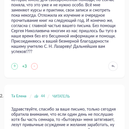
которые имею, для своевременной помощи, но сейчас
поняла, что это уже и не нужно особо. Всё мне
заменяют курсы и практики, свои записи и смотреть
пока некогда. Отложила их изучение и очередное
прочитывание книг на следующий год. И конечно же,
согласна с главной частью вашего письма. Без помощи
Сергея Николаевича многим из нас пришлось бы туго в
наше время без его бесценной информации и помощи.
Присоединяюсь к вашей безмерной благодарности
нашему учителю С. Н. Лазареву! Дальнейших вам
успехов!???
+
-
+3
Та Елена
44
ЧИТАТЕЛЬ
Здравствуйте, спасибо за ваше письмо, только сегодня
обратила внимание, что если один день не послушаю
хотя бы часть семнара, то «бытовуха» меня затягивает,
лезут привычные осуждение и желание заработать, ну