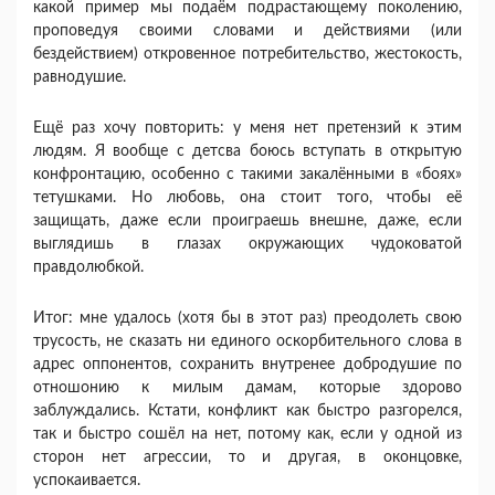
какой пример мы подаём подрастающему поколению,
проповедуя своими словами и действиями (или
бездействием) откровенное потребительство, жестокость,
равнодушие.
Ещё раз хочу повторить: у меня нет претензий к этим
людям. Я вообще с детсва боюсь вступать в открытую
конфронтацию, особенно с такими закалёнными в «боях»
тетушками. Но любовь, она стоит того, чтобы её
защищать, даже если проиграешь внешне, даже, если
выглядишь в глазах окружающих чудоковатой
правдолюбкой.
Итог: мне удалось (хотя бы в этот раз) преодолеть свою
трусость, не сказать ни единого оскорбительного слова в
адрес оппонентов, сохранить внутренее добродушие по
отношонию к милым дамам, которые здорово
заблуждались. Кстати, конфликт как быстро разгорелся,
так и быстро сошёл на нет, потому как, если у одной из
сторон нет агрессии, то и другая, в оконцовке,
успокаивается.