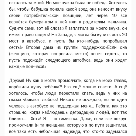
осталось за мной. Но мне нужна была не победа. Хотелось
бы, чтобы бабушка поняла какой вред она наносит внуку
своей потребительской позицией, лет через 10 всё
вернётся бумерангом к ней или к родителям мальчика.
Судите сами, вот её слова:«Я заплатила за моего внука, он
имеет право сидеть! На Западе, я могла бы купить хоть 20
мест в автобусе, и пусть бы кто-нибудь попробывал
сесть!» Вторая дама из группы поддержки:«Если она
(женщина, которая попросила место) хочет сидеть, то
пусть подождёт следующего автобуса, ведь они ходят
каждые пол-часа!»
Друзья! Ну как я могла промолчать, когда на моих глазах,
корёжили душу ребёнка?! Его ещё можно спасти. А ещё
хотелось, чтобы люди перестали спать, ведь у них на
глазах убивают любовь! Никого не осуждаю, но не один
человек в автобусе не поддержал меня… Ребята, как это
страшно, когда наблюдаешь деградацию людей, вот так
близко.... Хотя! Я — оптимистка. Даже, если все вокруг
промолчали (и та женщина, которую я по пути защитила),
всё таки есть небольшая надежда, что кто-то задумался