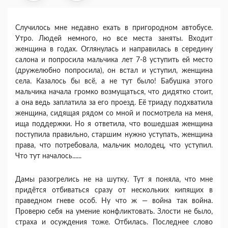
Случилось мне недавно ехать в пригородном автобусе.
Утро. Людей немного, но все места заняты. Входит
женщина в годах. Оглянулась и направилась в середину
салона и попросила мальчика лет 7-8 уступить ей место
(дружелюбно попросила), он встал и уступил, женщина
села. Казалось бы всё, а не тут было! Бабушка этого
мальчика начала громко возмущаться, что дидятко стоит,
а она ведь заплатила за его проезд. Её триаду подхватила
женщина, сидящая рядом со мной и посмотрела на меня,
ища поддержки. Но я ответила, что вошедшая женщина
поступила правильно, старшим нужно уступать, женщина
права, что потребовала, мальчик молодец, что уступил.
Что тут началось......
Дамы разогрелись не на шутку. Тут я поняла, что мне
придётся отбиваться сразу от нескольких кипящих в
праведном гневе особ. Ну что ж — война так война.
Проверю себя на умение конфликтовать. Злости не было,
страха и осуждения тоже. Отбилась. Последнее слово