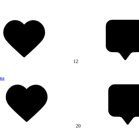
12
ва
20