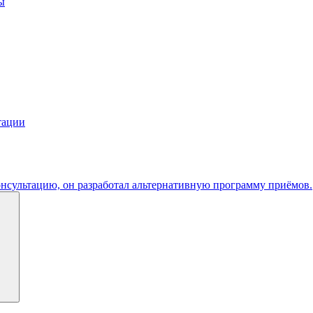
ы
тации
консультацию, он разработал альтернативную программу приёмов.