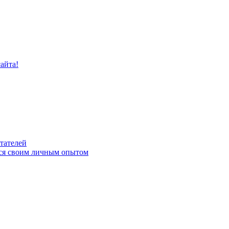
айта!
тателей
тся своим личным опытом