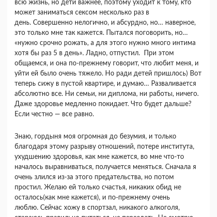
всю жизнь, но дети важнее, поэтому уходит к тому, кто
может заниматься сексом несколько раз в
день. Совершенно нелогично, и абсурдно, но… наверное,
это только мне так кажется. Пытался поговорить, но…
«нужно срочно рожать, а для этого нужно много интима
хотя бы раз 5 в день». Ладно, отпустил. При этом
общаемся, и она по-прежнему говорит, что любит меня, и
уйти ей было очень тяжело. Но ради детей пришлось) Вот
теперь сижу в пустой квартире, и думаю… Разваливается
абсолютно все. Ни семьи, ни диплома, ни работы, ничего.
Даже здоровье медленно покидает. Что будет дальше?
Если честно — все равно.
Знаю, гордыня моя огромная до безумия, и только
благодаря этому разрыву отношений, потере института,
ухудшению здоровья, как мне кажется, во мне что-то
началось выравниваться, получается меняться. Сначала я
очень злился из-за этого предательства, но потом
простил. Желаю ей только счастья, никаких обид не
осталось(как мне кажется), и по-прежнему очень
люблю. Сейчас хожу в спортзал, никакого алкоголя,