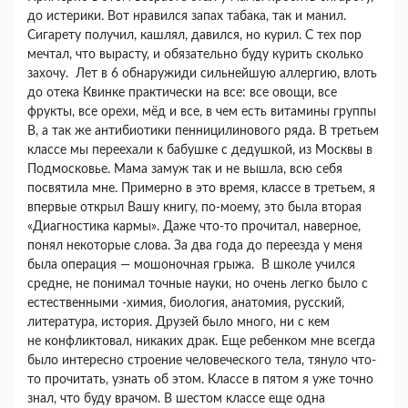
до истерики. Вот нравился запах табака, так и манил.
Сигарету получил, кашлял, давился, но курил. С тех пор
мечтал, что вырасту, и обязательно буду курить сколько
захочу. Лет в 6 обнаружиди сильнейшую аллергию, влоть
до отека Квинке практически на все: все овощи, все
фрукты, все орехи, мёд и все, в чем есть витамины группы
B, а так же антибиотики пенницилинового ряда. В третьем
классе мы переехали к бабушке с дедушкой, из Москвы в
Подмосковье. Мама замуж так и не вышла, всю себя
посвятила мне. Примерно в это время, классе в третьем, я
впервые открыл Вашу книгу, по-моему, это была вторая
«Диагностика кармы». Даже что-то прочитал, наверное,
понял некоторые слова. За два года до переезда у меня
была операция — мошоночная грыжа. В школе учился
средне, не понимал точные науки, но очень легко было с
естественными -химия, биология, анатомия, русский,
литература, история. Друзей было много, ни с кем
не конфликтовал, никаких драк. Еще ребенком мне всегда
было интересно строение человеческого тела, тянуло что-
то прочитать, узнать об этом. Классе в пятом я уже точно
знал, что буду врачом. В шестом классе еще одна