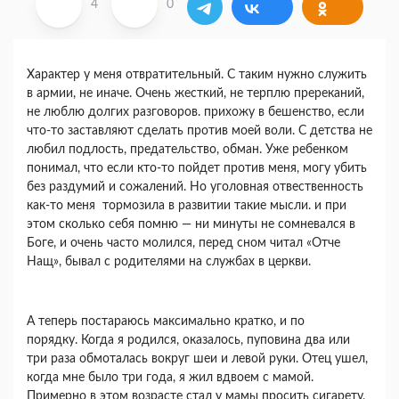
4
0
Характер у меня отвратительный. С таким нужно служить
в армии, не иначе. Очень жесткий, не терплю пререканий,
не люблю долгих разговоров. прихожу в бешенство, если
что-то заставляют сделать против моей воли. С детства не
любил подлость, предательство, обман. Уже ребенком
понимал, что если кто-то пойдет против меня, могу убить
без раздумий и сожалений. Но уголовная отвественность
как-то меня тормозила в развитии такие мысли. и при
этом сколько себя помню — ни минуты не сомневался в
Боге, и очень часто молился, перед сном читал «Отче
Нащ», бывал с родителями на службах в церкви.
А теперь постараюсь максимально кратко, и по
порядку. Когда я родился, оказалось, пуповина два или
три раза обмоталась вокруг шеи и левой руки. Отец ушел,
когда мне было три года, я жил вдвоем с мамой.
Примерно в этом возрасте стал у мамы просить сигарету,