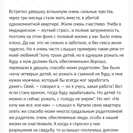
Встретил девушку, вспыхнули очень сильные чувства,
через три месяца стали жить вместе, в убитой
однокомнатной квартире. Жили очень счастливо. Учеба в
медицинском — жуткий стресс, и полная загруженность,
поэтому на этом фоне с половой жизню у нас было очень
плохо. Да нас это не сильно и заботило, и без секса жили
чудесно. Но я очень часто слышал примерно такие речи от
моей любимой:“хочу троих детей, но в однушке рожать не
буду, а муж должен быть обеспеченным».Хорошо,
переехали в двушку, спасибо моим родителям. Там было
«хочу четверых детей, но рожать в съемной не буду, и мне
нужен мужчина, который бы всегда мог заработать
денег». Окей, — говорил я, — но я учусь, какая работа? Вот
если стану врачом, тогда буду зарабатывать. Но детей то
можно и сейчас рожать, с голоду не умрем". Но нет. «Не
хочу как все, кое-как» — слышал я. Купили свою квартиру,
опять же спасибо моим многострадальным родителям(её
же родители, очень обеспеченные люди, особо в нашей
жизни не участвовали. А когда я спросил у них
разрешения на свадьбу, то услышал «получишь диплом-