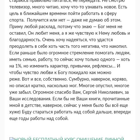
стараюсь правильно питаться, не переедать. Не смотрю
телевизор, много читаю, хочу что-то узнавать новое. Есть
цель в ближайшем времени пойти работать в сферу
спорта. Получится или нет — даже не думаю об этом.
Приму любой расклад, потому что знаю — Бог меня не
оставил, Он любит меня, а я же чувствую к Нему любовь и
благодарность. Очень хочу надеяться, что удастся
преодолеть в себе хоть часть того негатива, что накопил.
Если раньше было огромное стремление помогать людям,
иметь семью, работу, то сейчас хочу только одного — хоть
на 1%, но изменить характер, привычки, рефлексы… И
чтобы чувство любви к Богу покидало как можно
реже. Вот и все, собственно. Сумбурно, наверное, коряво,
но описал кратко, насколько мог. Многое опустил, многое
уже забыл. Огромное спасибо Вам, Сергей Николаевич, за
Ваши исследования. Если бы не Ваши книги, прочитанные
мной в детстве, наверное, сейчас у меня было бы всё еще
хуже) Буду стараться работать над собой дальше, впереди
еще годы работы над собой.