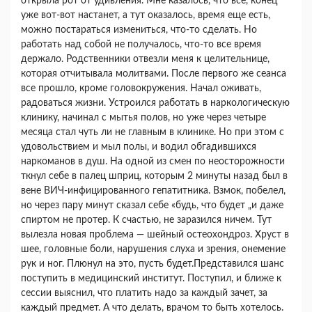
открыла рот от удивления. Мне казалось, что все, конец
уже вот-вот настанет, а тут оказалось, время еще есть,
можно постараться измениться, что-то сделать. Но
работать над собой не получалось, что-то все время
держало. Родственники отвезли меня к целительнице,
которая отчитывала молитвами. После первого же сеанса
все прошло, кроме головокружения. Начал оживать,
радоваться жизни. Устроился работать в наркологическую
клинику, начинал с мытья полов, но уже через четыре
месяца стал чуть ли не главным в клинике. Но при этом с
удовольствием и мыл полы, и водил обгадившихся
наркоманов в душ. На одной из смен по неосторожности
ткнул себе в палец шприц, которым 2 минуты назад был в
вене ВИЧ-инфицированного гепатитника. Взмок, побелел,
но через пару минут сказал себе «будь, что будет „и даже
спиртом не протер. К счастью, не заразился ничем. Тут
вылезла новая проблема — шейный остеохондроз. Хруст в
шее, головные боли, нарушения слуха и зрения, онемение
рук и ног. Плюнул на это, пусть будет.Представился шанс
поступить в медицинский институт. Поступил, и ближе к
сессии выяснил, что платить надо за каждый зачет, за
каждый предмет. А что делать, врачом то быть хотелось.