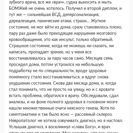
зубного врача, все же «врач», судна выносить и мыть
БОМЖей не очень хотелось. Получил и второй диплом, и
тут же — сильнейшая ВСД, деперсонализация,
дереалезация, панические атаки, страхи… Жуткое
состояние, не мог вйти из дома, сразу становилось плохо,
пару раз даже было преходящее нарушение мозгового
кровообращения, это как инсульт, только обратимый.
Страшное состояние, когда не можешь ни сказать, ни
написать, пропадает зрение, но у меня все
восстанавливалось за пару часов само. Месяцев семь
просидел дома, потом устроился на небольшую
подработку не по специальности, вроде здоровье
понемногу стало восстанавливаться, и вдруг снова
ухудшение состояния. Снова два месяца дома, и, когда
стал понимать, что не просто на улицу, но и с кровати
встать проблема, обратился к врачу. Обследовали, сдал
анализы, и на фоне полного здоровья в головном мозге
нашли множественные очаги неясного генеза. Хотя по
симптоматике и так было ясно — рассеяный склероз.
Невропатолог не хотела озвучивать диагноз, но я настоял.
Услышав диагноз, я воскликнул «слава Богу», и врач