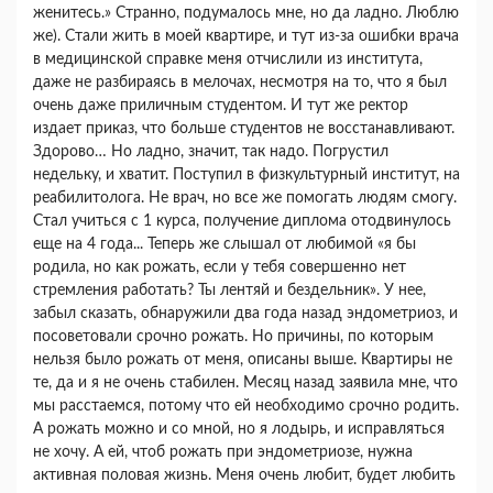
женитесь.» Странно, подумалось мне, но да ладно. Люблю
же). Стали жить в моей квартире, и тут из-за ошибки врача
в медицинской справке меня отчислили из института,
даже не разбираясь в мелочах, несмотря на то, что я был
очень даже приличным студентом. И тут же ректор
издает приказ, что больше студентов не восстанавливают.
Здорово… Но ладно, значит, так надо. Погрустил
недельку, и хватит. Поступил в физкультурный институт, на
реабилитолога. Не врач, но все же помогать людям смогу.
Стал учиться с 1 курса, получение диплома отодвинулось
еще на 4 года... Теперь же слышал от любимой «я бы
родила, но как рожать, если у тебя совершенно нет
стремления работать? Ты лентяй и бездельник». У нее,
забыл сказать, обнаружили два года назад эндометриоз, и
посоветовали срочно рожать. Но причины, по которым
нельзя было рожать от меня, описаны выше. Квартиры не
те, да и я не очень стабилен. Месяц назад заявила мне, что
мы расстаемся, потому что ей необходимо срочно родить.
А рожать можно и со мной, но я лодырь, и исправляться
не хочу. А ей, чтоб рожать при эндометриозе, нужна
активная половая жизнь. Меня очень любит, будет любить