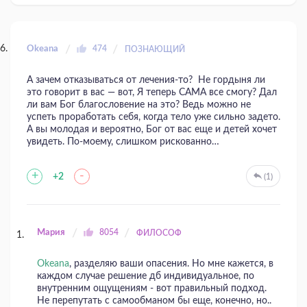
Okeana
474
ПОЗНАЮЩИЙ
А зачем отказываться от лечения-то? Не гордыня ли
это говорит в вас — вот, Я теперь САМА все смогу? Дал
ли вам Бог благословение на это? Ведь можно не
успеть проработать себя, когда тело уже сильно задето.
А вы молодая и вероятно, Бог от вас еще и детей хочет
увидеть. По-моему, слишком рискованно…
+
-
+2
(1)
Мария
8054
ФИЛОСОФ
Okeana
, разделяю ваши опасения. Но мне кажется, в
каждом случае решение дб индивидуальное, по
внутренним ощущениям - вот правильный подход.
Не перепутать с самообманом бы еще, конечно, но..