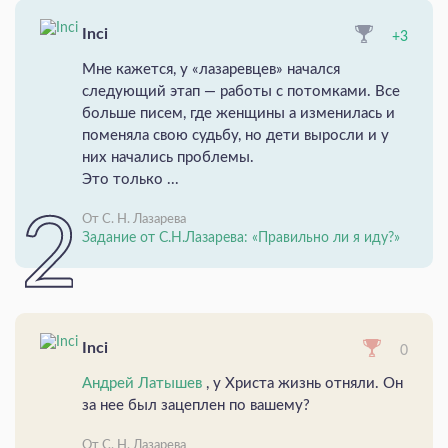
Inci
+3
Мне кажется, у «лазаревцев» начался
следующий этап — работы с потомками. Все
больше писем, где женщины а изменилась и
поменяла свою судьбу, но дети выросли и у
них начались проблемы.
Это только ...
От С. Н. Лазарева
Задание от С.Н.Лазарева: «Правильно ли я иду?»
Inci
0
Андрей Латышев
, у Христа жизнь отняли. Он
за нее был зацеплен по вашему?
От С. Н. Лазарева