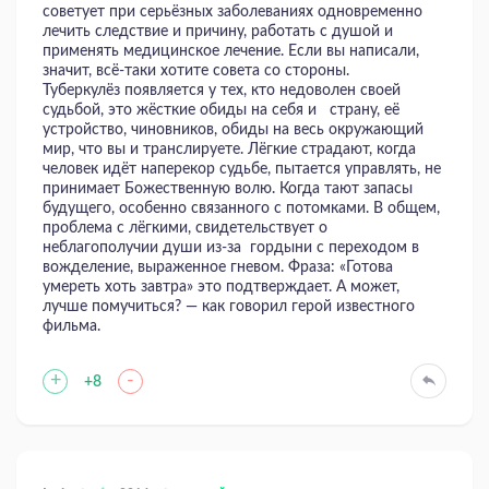
советует при серьёзных заболеваниях одновременно
лечить следствие и причину, работать с душой и
применять медицинское лечение. Если вы написали,
значит, всё-таки хотите совета со стороны.
Туберкулёз появляется у тех, кто недоволен своей
судьбой, это жёсткие обиды на себя и страну, её
устройство, чиновников, обиды на весь окружающий
мир, что вы и транслируете. Лёгкие страдают, когда
человек идёт наперекор судьбе, пытается управлять, не
принимает Божественную волю. Когда тают запасы
будущего, особенно связанного с потомками. В общем,
проблема с лёгкими, свидетельствует о
неблагополучии души из-за гордыни с переходом в
вожделение, выраженное гневом. Фраза: «Готова
умереть хоть завтра» это подтверждает. А может,
лучше помучиться? — как говорил герой известного
фильма.
+
-
+8