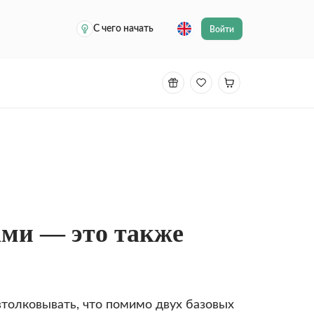
С чего начать
Войти
ами — это также
втолковывать, что помимо двух базовых