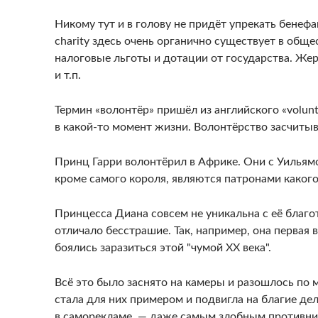
Никому тут и в голову не придёт упрекать бенеф
charity здесь очень органично существует в обще
налоговые льготы и дотации от государства. Же
и т.п.
Термин «волонтёр» пришёл из английского «volun
в какой-то момент жизни. Волонтёрство засчитыва
Принц Гарри волонтёрил в Африке. Они с Уильямо
кроме самого короля, являются патронами какого-
Принцесса Диана совсем не уникальна с её благо
отличало бесстрашие. Так, например, она первая
боялись заразиться этой "чумой XX века".
Всё это было заснято на камеры и разошлось по 
стала для них примером и подвигла на благие дел
в саморекламе, — даже самым злобным противни