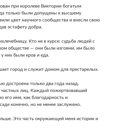
снован при королеве Виктории богатым
гда только были допущены к высшему
вили цвет научного сообщества и внесли свою
дав эстафету добра.
лечебницу. Кто не в курсе: судьба людей с
ком обществе — они были изгоями, им было
у них были кров и еда.
ашает город и служит домом для престарелых.
ью достроена только два года назад.
 и частных лиц. Каждый пожертвовавший
о его имя, как благодарность и
саде конечно, но не менее заслужено.
ольше. Это часть окружающей меня истории и