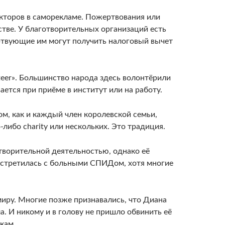
акторов в саморекламе. Пожертвования или
стве. У благотворительных организаций есть
ртвующие им могут получить налоговый вычет
teer». Большинство народа здесь волонтёрили
ется при приёме в институт или на работу.
м, как и каждый член королевской семьи,
либо charity или нескольких. Это традиция.
творительной деятельностью, однако её
 встретилась с больными СПИДом, хотя многие
миру. Многие позже признавались, что Диана
а. И никому и в голову не пришло обвинить её
кам.