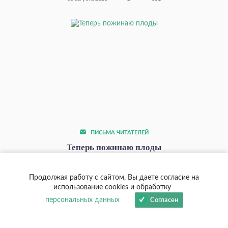
ПИСЬМА ЧИТАТЕЛЕЙ
Теперь пожинаю плоды
Здравствуйте, глубокоуважаемый Сергей Николаевич!
Благодарю Господа, что когда‑то я встретила Ваши труды...
Продолжая работу с сайтом, Вы даете согласие на
использование cookies и обработку
27 июля 2026
2
740
персональных данных
Согласен