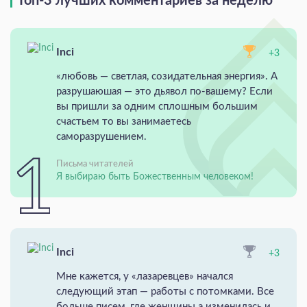
Топ-3 лучших комментариев за неделю
Inci
+3
«любовь — светлая, созидательная энергия». А
разрушаюшая — это дьявол по-вашему? Если
вы пришли за одним сплошным большим
счастьем то вы занимаетесь
саморазрушением.
Письма читателей
Я выбираю быть Божественным человеком!
Inci
+3
Мне кажется, у «лазаревцев» начался
следующий этап — работы с потомками. Все
больше писем, где женщины а изменилась и