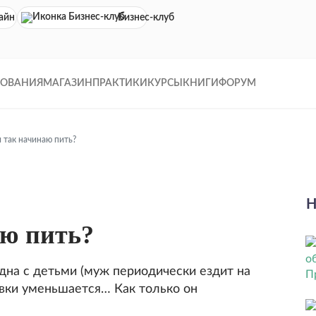
айн кинотеатр
Бизнес-клуб
ДОВАНИЯ
МАГАЗИН
ПРАКТИКИ
КУРСЫ
КНИГИ
ФОРУМ
 так начинаю пить?
Н
аю пить?
дна с детьми (муж периодически ездит на
ивки уменьшается… Как только он