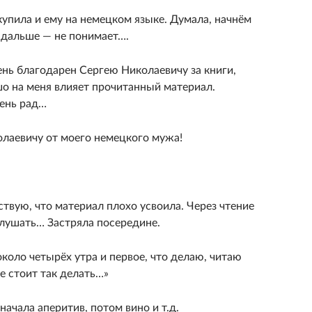
купила и ему на немецком языке. Думала, начнём
т дальше — не понимает….
чень благодарен Сергею Николаевичу за книги,
шо на меня влияет прочитанный материал.
чень рад…
лаевичу от моего немецкого мужа!
ствую, что материал плохо усвоила. Через чтение
лушать… Застряла посередине.
коло четырёх утра и первое, что делаю, читаю
е стоит так делать…»
начала аперитив, потом вино и т.д.