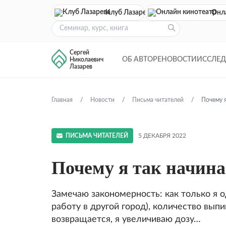
Клуб Лазарева
Онл
Сергей
ОБ АВТОРЕ
НОВОСТИ
ИССЛЕ
Николаевич
Лазарев
Главная
Новости
Письма читателей
Почему я
ПИСЬМА ЧИТАТЕЛЕЙ
5 ДЕКАБРЯ 2022
Почему я так начин
Замечаю закономерность: как только я о
работу в другой город), количество вып
возвращается, я увеличиваю дозу…