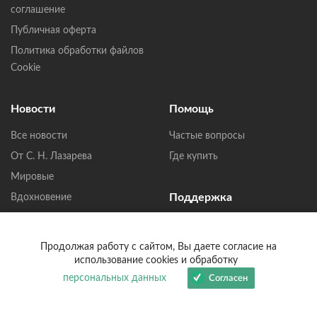
соглашение
Публичная оферта
Политика обработки файлов
Cookie
Новости
Помощь
Все новости
Частые вопросы
От С. Н. Лазарева
Где купить
Мировые
Поддержка
Вдохновение
Письма читателей
Написать в Телеграмм
Сообщество
Продолжая работу с сайтом, Вы даете согласие на
Написать в MAX
использование cookies и обработку
персональных данных
Согласен
Написать в ВКонтакте
help@lazarev.ru