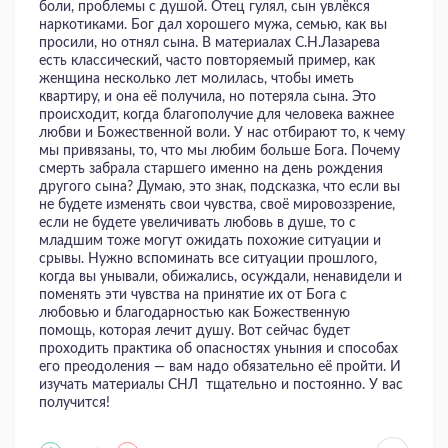
боли, проблемы с душой. Отец гулял, сын увлёкся
наркотиками. Бог дал хорошего мужа, семью, как вы
просили, но отнял сына. В материалах С.Н.Лазарева
есть классический, часто повторяемый пример, как
женщина несколько лет молилась, чтобы иметь
квартиру, и она её получила, но потеряла сына. Это
происходит, когда благополучие для человека важнее
любви и Божественной воли. У нас отбирают то, к чему
мы привязаны, то, что мы любим больше Бога. Почему
смерть забрала старшего именно на день рождения
другого сына? Думаю, это знак, подсказка, что если вы
не будете изменять свои чувства, своё мировоззрение,
если не будете увеличивать любовь в душе, то с
младшим тоже могут ожидать похожие ситуации и
срывы. Нужно вспоминать все ситуации прошлого,
когда вы унывали, обижались, осуждали, ненавидели и
поменять эти чувства на принятие их от Бога с
любовью и благодарностью как Божественную
помощь, которая лечит душу. Вот сейчас будет
проходить практика об опасностях уныния и способах
его преодоления — вам надо обязательно её пройти. И
изучать материалы СНЛ тщательно и постоянно. У вас
получится!