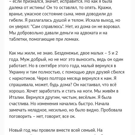
– если признался, значит, исправится. Но как я была
далека от истины! Он то оставлял, то опять. Кражи,
вранье, ужасное состояние сына, меня доводили до
гибели. Я разлагалась душой и телом. Искала выход, но
он уверял: "Сам справлюсь". Нет, из дома он не воровал.
Мы добровольно давали деньги на адвоката и на
таблетки, помогающие при ломках.
Как мы жили, не знаю. Безденежье, двое малых – 5 и 2
года. Муж добрый, но не мог это выносить, ведь он один
работает. Но в сентябре этого года, малый вернулся в
Украину и там полностью, с помощью двух друзей сбился
с наркотиков. Через полтора месяца вернулся к нам. Я
спрашивала, может, будь дома? Он настаивал, что всё
хорошо. Хочет заработать и стать на ноги. Мы живём в
Италии. Вернулся другим, чистым, весёлым. Я была
счастлива. Но изменения начались быстро. Начала
замечать неладное, несильно, но было видно. Пробовала
поговорить – нет, говорит, все ок.
Новый год мы провели вместе всей семьей. На