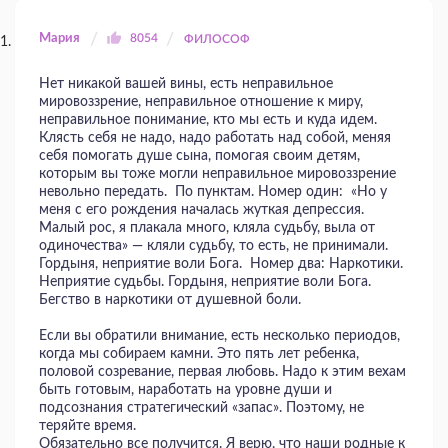
Мария
8054
ФИЛОСОФ
Нет никакой вашей вины, есть неправильное
мировоззрение, неправильное отношение к миру,
неправильное понимание, кто мы есть и куда идем.
Клясть себя не надо, надо работать над собой, меняя
себя помогать душе сына, помогая своим детям,
которым вы тоже могли неправильное мировоззрение
невольно передать. По пунктам. Номер один: «Но у
меня с его рождения началась жуткая депрессия.
Малый рос, я плакала много, кляла судьбу, выла от
одиночества» — кляли судьбу, то есть, не принимали.
Гордыня, неприятие воли Бога. Номер два: Наркотики.
Неприятие судьбы. Гордыня, неприятие воли Бога.
Бегство в наркотики от душевной боли.
Если вы обратили внимание, есть несколько периодов,
когда мы собираем камни. Это пять лет ребенка,
половой созревание, первая любовь. Надо к этим вехам
быть готовым, наработать на уровне души и
подсознания стратегический «запас». Поэтому, не
теряйте время.
Обязательно все получится. Я верю, что наши родные к