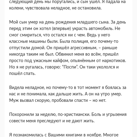
следующий день мы поругались, и сын ушёл. Я падала на
колени, чувствовала неладное, не остановила.
Мой сын умер на день рождения младшего сына. За день
перед этим он хотел (впервые) украсть автомобиль. Не
смог смириться, что остался ни с чем. Ведь у него
классные машины были. Была полиция, его почему-то
отпустили домой. Он пришёл агрессивным, – раньше
никогда таким не был. Обвинил меня во всём, пришёл
просто под ужасным кайфом, опьянённым от наркотиков.
Но я не ругалась, говорю: “Поспи”. Он таки укололся и
пошёл спать.
Видела неладное, но почему-то в тот момент я боялась за
нас и не понимала, как дальше жить. А он на утро умер.
Муж вызвал скорую, пробовали спасти – но нет.
Похоронили за неделю, по-христиански. Боль и угрызения
совести меня преследуют и не дают жить.
Я познакомилась с Вашими книгами в ноябре. Многое