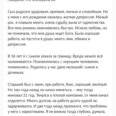
говорили, что опозорила их.
Сын родился здоровым, крепким, милым и спокойным. Но
у меня с его рождения началась жуткая депрессия. Малый
рос, я плакала много, кляла судьбу, выла от одиночества.
Все мои романы оканчивались быстро. Искала любовь, но
не понимала, что моя душа ищет Бога. Была хорошая
работа, но пустота в душе, много лжи, обмана и
депрессия.
В 36 лет я с сыном уехала за границу. Вроде начало всё
налаживается. Познакомилась с хорошим человеком,
поженились. Родилось у нас двое малышей: сынок и
доченька.
Старший был с нами, при работе, бокс, хороший, весёлый.
Но три года назад он начал меняться, – ему тогда
миновал 21 год. Тянулся к плохой компании, от меня начал
отделятся. Много долгов, на работе долго одной не
задерживался. И два года назад признался, что проблемы
у него с наркотиками. Я не вникла тогда глубоко, думала,