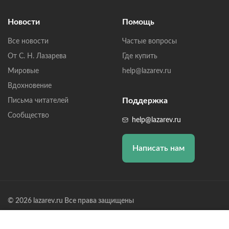
Новости
Помощь
Все новости
Частые вопросы
От С. Н. Лазарева
Где купить
Мировые
help@lazarev.ru
Вдохновение
Поддержка
Письма читателей
Сообщество
help@lazarev.ru
Написать нам
© 2026 lazarev.ru Все права защищены
Лазарев Сергей Николаевич (ИП) ИНН: 782570100635, ОГРНИП:
314784729300600, Р/С: 40802810102570002043,