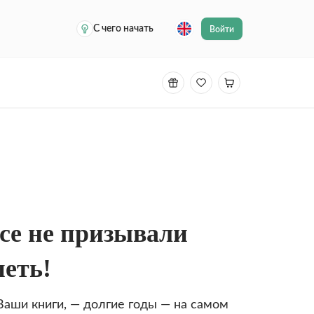
С чего начать
Войти
все не призывали
петь!
 Ваши книги, — долгие годы — на самом