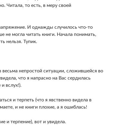
о. Читала, то есть, в меру своей
 напряжение. И однажды случилось что-то
е не могла читать книги. Начала понимать,
ть нельзя. Тупик.
 в весьма непростой ситуации, сложившейся во
видела, что я напрасно на Вас сердилась
и вслух!).
ться и терпеть (что я явственно видела в
маете, и не книги плохие, а я ошиблась!
е и терпение), вот и увидела.