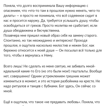
Поняла, что долго воспринимала Вашу информацию с
опасением, что «что-то там в прошлом нужно менять, чего-то
делать» — я просто не понимала, что всё содеянное сидит в
нас и просится наружу. Да, требуется услышать душу, чтобы
освободиться от грехов. Просто молитва не сработает, если
душа обездвижена и бесчувственна.
Позавчера мне пришел новый образ себя на замену старого.
Спонтанно, но так неожиданно и интересно! Проходя
прошлое, я ощутила насколько милостив и нежен Бог, как
бережно относится к моей душе — Он посылал всё только для
того, чтобы я вернулась к Нему.
Всего лишь! Не сделать из меня святую, не забивать мной-
идеальной какие-то Его (но это были мои!) гештальты. Вообще
нет, совершенно! Одним устремлением грешник может
измениться в момент, и это история разбойника на кресте. Не
надо ритуалов и танцев с бубнами. Бог здесь, Он сейчас со
мной.
Ещё я ощутила, что такое «не предавать любовь». Поняла, что