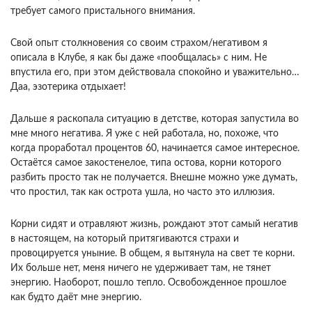
требует самого пристального внимания.
Свой опыт столкновения со своим страхом/негативом я
описала в Клубе, я как бы даже «пообщалась» с ним. Не
впустила его, при этом действовала спокойно и уважительно…
Даа, эзотерика отдыхает!
Дальше я раскопала ситуацию в детстве, которая запустила во
мне много негатива. Я уже с ней работала, но, похоже, что
когда проработал процентов 60, начинается самое интересное.
Остаётся самое закостенелое, типа остова, корни которого
разбить просто так не получается. Внешне можно уже думать,
что простил, так как острота ушла, но часто это иллюзия.
Корни сидят и отравляют жизнь, рождают этот самый негатив
в настоящем, на который притягиваются страхи и
провоцируется уныние. В общем, я вытянула на свет те корни.
Их больше нет, меня ничего не удерживает там, не тянет
энергию. Наоборот, пошло тепло. Освобожденное прошлое
как будто даёт мне энергию.