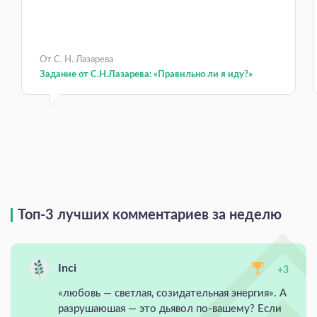
От С. Н. Лазарева
Задание от С.Н.Лазарева: «Правильно ли я иду?»
Топ-3 лучших комментариев за неделю
Inci
+3
«любовь — светлая, созидательная энергия». А
разрушаюшая — это дьявол по-вашему? Если