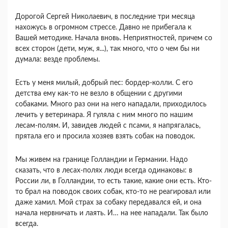
Дорогой Сергей Николаевич, в последние три месяца
нахожусь в огромном стрессе. Давно не прибегала к
Вашей методике. Начала вновь. Неприятностей, причем со
всех сторон (дети, муж, я...), так много, что о чем бы ни
думала: везде проблемы.
Есть у меня милый, добрый пес: бордер-колли. С его
детства ему как-то не везло в общении с другими
собаками. Много раз они на него нападали, приходилось
лечить у ветеринара. Я гуляла с ним много по нашим
лесам-полям. И, завидев людей с псами, я напрягалась,
прятала его и просила хозяев взять собак на поводок.
Мы живем на границе Голландии и Германии. Надо
сказать, что в лесах-полях люди всегда одинаковы: в
России ли, в Голландии, то есть такие, какие они есть. Кто-
то брал на поводок своих собак, кто-то не реагировал или
даже хамил. Мой страх за собаку передавался ей, и она
начала нервничать и лаять. И… на нее нападали. Так было
всегда.