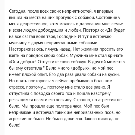
Сегодня, после всех своих неприятностей, я впервые
вышла на места наших прогулок с собакой. Состояние у
меня депрессивное, хотя молюсь о даровании мне, семье
и всем людям добродушия и любви. Повторяю: «Да будет
на все святая воля твоя, Господи!» И тут я встречаю
мужчину с двумя непривязанными собаками.
Настораживаюсь, пячусь назад. Нет желания просить его
взять на поводок своих собак. Мужчина мне стал кричать
«Они добрые! Отпустите свою собаку». В другой момент я
бы ему ответила " Было много «добрых», но мой пес
имеет плохой опыт. Его два раза рвали собаки на куски.
Но опять повторюсь: я сейчас пребываю в большом
стрессе, поэтому… поэтому мне стало все равно. Я
отпустила с поводка своего пса и пошла навстречу
резвящимся псам и его хозяину. Странно, но агрессии не
было. Мы прошли еще полтора часа. Мой пес был
непривязан и встречал таких же непривязанных псов, но
агрессии не было. Не было даже лая. Такого никогда не
было!