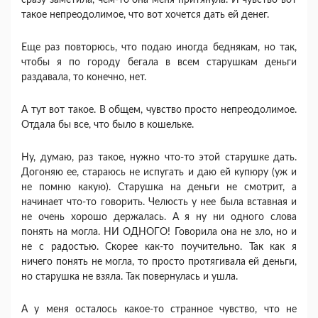
сразу заметила, чем-то она меня притянула. И чувство вот
такое непреодолимое, что вот хочется дать ей денег.
Еще раз повторюсь, что подаю иногда беднякам, но так,
чтобы я по городу бегала в всем старушкам деньги
раздавала, то конечно, нет.
А тут вот такое. В общем, чувство просто непреодолимое.
Отдала бы все, что было в кошельке.
Ну, думаю, раз такое, нужно что-то этой старушке дать.
Догоняю ее, стараюсь не испугать и даю ей купюру (уж и
не помню какую). Старушка на деньги не смотрит, а
начинает что-то говорить. Челюсть у нее была вставная и
не очень хорошо держалась. А я ну ни одного слова
понять на могла. НИ ОДНОГО! Говорила она не зло, но и
не с радостью. Скорее как-то поучительно. Так как я
ничего понять не могла, то просто протягивала ей деньги,
но старушка не взяла. Так повернулась и ушла.
А у меня осталось какое-то странное чувство, что не