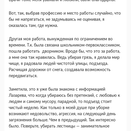
Врачи тоже меня уважали и любили, были благодарны.
Вот, так, выбрав профессию и место работы случайно, что
бы не напрягаться, не задумываясь не оценивая, я
оказалась там, где нужна.
Другая моя работа, вынужденная по ограничением во
времени. Т.к. была связана школьником-первоклассником,
пошла работать дворником. Вроде бы, что это за работа,
а мне она так нравилась. Ведь убирая грязь, я делала мир
чище, я радовала людей чистотой улицы, подъезда.
Расчищая дорожки от снега, создавала возможность
передвигаться.
Заметила, это я уже была знакома с информацией
Лазарева, что когда убираюсь без претензий, с любовью к
людям и самому мусору, парадной, то подъезд стоит
чистый неделю. Как только в моей душе при уборке
возникают недовольство, агрессия, на следующий день
загрязнения больше. Чем в предыдущий. Так интересно
было. Поверьте, убирать лестницы — занимательное