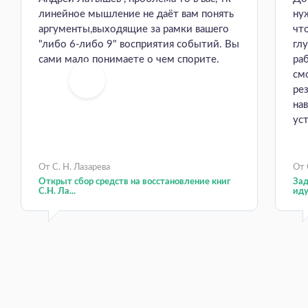
линейное мышление не даёт вам понять
ну
аргументы,выходящие за рамки вашего
чт
"либо 6-либо 9" восприятия событий. Вы
гл
сами мало понимаете о чем спорите.
ра
см
ре
на
уст
От С. Н. Лазарева
От 
Открыт сбор средств на восстановление книг
Зад
С.Н. Ла...
иду