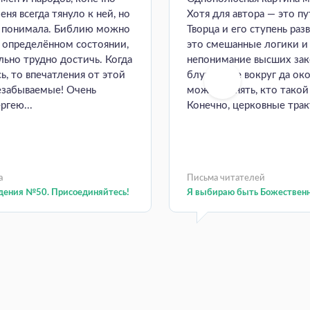
еня всегда тянуло к ней, но
Хотя для автора — это пу
е понимала. Библию можно
Творца и его ступень раз
в определённом состоянии,
это смешанные логики и
ьно трудно достичь. Когда
непонимание высших зак
ь, то впечатления от этой
блуждание вокруг да око
езабываемые! Очень
может понять, кто такой
ргею...
Конечно, церковные тракт
а
Письма читателей
дения №50. Присоединяйтесь!
Я выбираю быть Божествен