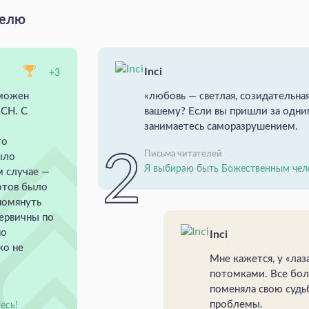
делю
Inci
+3
зможен
«любовь — светлая, созидательная
 СН. С
вашему? Если вы пришли за одн
занимаетесь саморазрушением.
то
Письма читателей
ыло
Я выбираю быть Божественным чел
м случае —
отов было
помянуть
первичны по
но
Inci
ко не
Мне кажется, у «лаз
потомками. Все бол
поменяла свою судьб
проблемы.
есь!