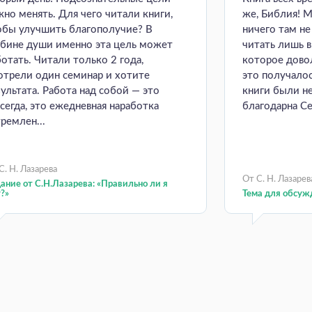
жно менять. Для чего читали книги,
же, Библия! М
обы улучшить благополучие? В
ничего там н
убине души именно эта цель может
читать лишь 
ботать. Читали только 2 года,
которое довол
отрели один семинар и хотите
это получалос
зультата. Работа над собой — это
книги были н
всегда, это ежедневная наработка
благодарна Се
ремлен...
С. Н. Лазарева
От С. Н. Лазарев
ание от С.Н.Лазарева: «Правильно ли я
?»
Тема для обсуж