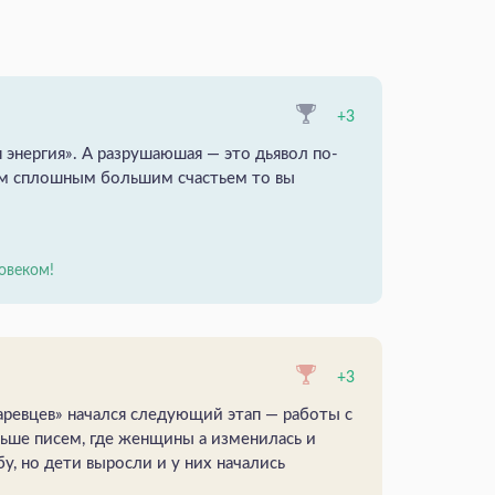
+3
 энергия». А разрушаюшая — это дьявол по-
им сплошным большим счастьем то вы
овеком!
+3
аревцев» начался следующий этап — работы с
ьше писем, где женщины а изменилась и
у, но дети выросли и у них начались