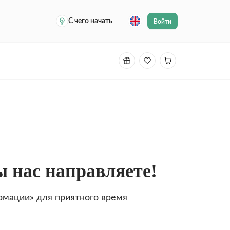
С чего начать
Войти
ы нас направляете!
рмации» для приятного время