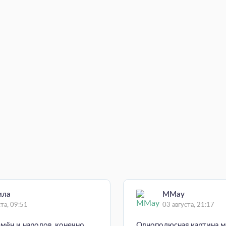
ила
MMay
ста, 09:51
03 августа, 21:17
емён и народов, конечно
Однополюсная картина м