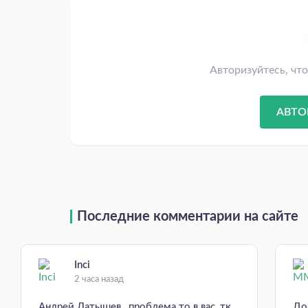
Авторизуйтесь, чт
АВТО
Последние комментарии на сайте
Inci
2 часа назад
Андрей Латышев , проблема то в вас, тк
До