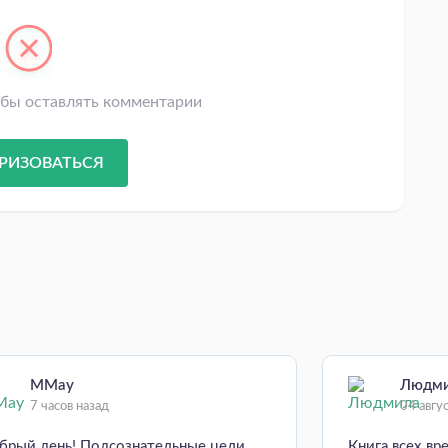
обы оставлять комментарии
РИЗОВАТЬСЯ
MMay
Людм
7 часов назад
04 авгу
брый день! Подсознательные цели
Книга всех вр