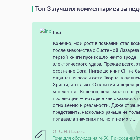
Топ-3 лучших комментариев за не
Inci
Конечно, мой рост в познании стал во
после знакомства с Системой Лазарева
первой книги произошло нечто вроде
электрического удара. Прежде всего, э
осознание Бога. Нигде до книг СН не б
ощущения реальности Творца, в лучше
Христа, и только. Открытий и перевор
множество. Конечно, невозможно не у
про эмоции — которые как оказалось 
отношению к реальности. Даже страш
представить, насколько раньше не толь
придавала значения им, но и не могл...
От С. Н. Лазарева
Тема для обсуждения №50. Присоединяйт