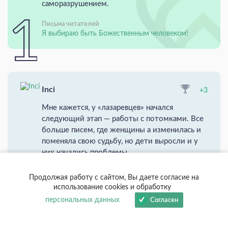
саморазрушением.
Письма читателей
Я выбираю быть Божественным человеком!
Inci
+3
Мне кажется, у «лазаревцев» начался
следующий этап — работы с потомками. Все
больше писем, где женщины а изменилась и
поменяла свою судьбу, но дети выросли и у
них начались проблемы.
Это только ...
Продолжая работу с сайтом, Вы даете согласие на
От С. Н. Лазарева
использование cookies и обработку
Задание от С.Н.Лазарева: «Правильно ли я иду?»
персональных данных
Согласен