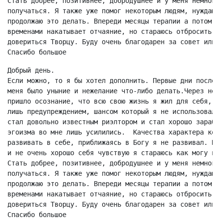
Стать добрее, позитивнее, добродушнее и у меня немного
получаться. Я также уже помог некоторым людям, нуждающ
продолжаю это делать. Впереди месяцы терапии а потом к
временами накатывает отчаяние, но стараюсь отбросить о
довериться Творцу. Буду очень благодарен за совет или 
Добрый день.

Если можно, то я бы хотел дополнить. Первые дни после 
меня было уныние и нежелание что-либо делать.Через нес
пришло осознание, что всю свою жизнь я жил для себя, и
лишь предупреждением, шансом который я не использовал.
стал довольно известным риэлтором и стал хорошо зараба
эгоизма во мне лишь усилились.  Качества характера кот
развивать в себе, приближаясь в Богу я не развивал. На
и не очень хорошо себя чувствую я стараюсь как могу по
Стать добрее, позитивнее, добродушнее и у меня немного
получаться. Я также уже помог некоторым людям, нуждающ
продолжаю это делать. Впереди месяцы терапии а потом к
временами накатывает отчаяние, но стараюсь отбросить о
довериться Творцу. Буду очень благодарен за совет или 