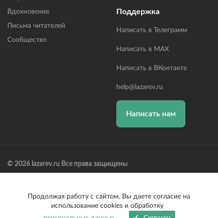
Поддержка
Вдохновение
Письма читателей
Написать в Телеграмм
Сообщество
Написать в MAX
Написать в ВКонтакте
help@lazarev.ru
Написать нам
© 2026 lazarev.ru Все права защищены
Лазарев Сергей Николаевич (ИП) ИНН: 782570100635, ОГРНИП:
314784729300600, Р/С: 40802810102570002043,
Банк: ОАО "АЛЬФА-БАНК" БИК: 044525593, К/С:
Продолжая работу с сайтом, Вы даете согласие на
30101810200000000593
использование cookies и обработку
персональных данных