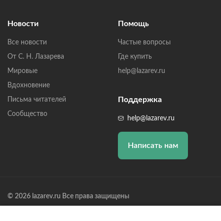
Новости
Помощь
Все новости
Частые вопросы
От С. Н. Лазарева
Где купить
Мировые
help@lazarev.ru
Вдохновение
Поддержка
Письма читателей
Сообщество
help@lazarev.ru
Написать нам
© 2026 lazarev.ru Все права защищены
Лазарев Сергей Николаевич (ИП) ИНН: 782570100635, ОГРНИП:
314784729300600, Р/С: 40802810102570002043,