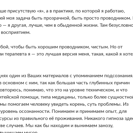
е присутствую «я», а в практике, по которой я работаю,
ней моя задача быть прозрачной, быть просто проводником. 
о — я другая, лучше, чем в обыденной жизни. Там безусловн
 восприятием.
обой, чтобы быть хорошим проводником, чистым. Но от
и терапевта я — это лучшая версия меня, такая, какой я хот
днях один из Ваших материалов с упоминанием подсознания
в основном с ним, так как б
о
льшая часть глубинных причин
Повторюсь, понимаю, что это на уровне техническом, и что
житейской помощи, типа медицины, только более сущностно
е мы помогаем человеку увидеть корень, суть проблемы. Из
уровень осознанности. Понимаем и принимаем опыт, для
сурсы из правильного её проживания. Никакого гипноза зде
ве случаев. Мы как бы находим и вынимаем занозу,
 вычищаем мусор...