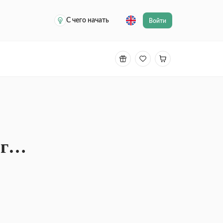
С чего начать
Войти
ог…