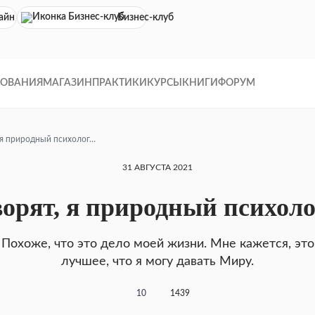
айн кинотеатр
Бизнес-клуб
ДОВАНИЯ
МАГАЗИН
ПРАКТИКИ
КУРСЫ
КНИГИ
ФОРУМ
, я природный психолог…
31 АВГУСТА 2021
ворят, я природный психол
Похоже, что это дело моей жизни. Мне кажется, это
лучшее, что я могу давать Миру.
10
1439