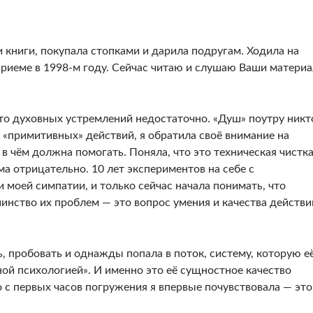
 книги, покупала стопками и дарила подругам. Ходила на
 приеме в 1998-м году. Сейчас читаю и слушаю Ваши матери
 что духовных устремлений недостаточно. «Душ» поутру никт
 «примитивных» действий, я обратила своё внимание на
 в чём должна помогать. Поняла, что это техническая чистка
ма отрицательно. 10 лет экспериментов на себе с
моей симпатии, и только сейчас начала понимать, что
инство их проблем — это вопрос умения и качества действи
, пробовать и однажды попала в поток, систему, которую е
ной психологией». И именно это её сущностное качество
о с первых часов погружения я впервые почувствовала — это