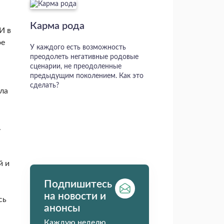
Карма рода
И в
ое
У каждого есть возможность
преодолеть негативные родовые
сценарии, не преодоленные
предыдущим поколением. Как это
сделать?
ела
.
й и
Подпишитесь
на новости и
сь
анонсы
Каждую неделю