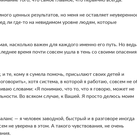
имание того, что самое главное, что первично всегда.
ого ценных результатов, но меня не оставляет неувереннос
ред ли где-то на невидимом уровне людям, которые
мая, насколько важен для каждого именно его путь. Но ведь
следнее время почти совсем ушла в тень со своими опасени
 и те, кому я сумела помочь, присылают своих детей и
говорить», хотя система, в которой я работаю, совсем не о
иваю словами: «Я понимаю, что то, что я говорю, может не
ьности. Во всяком случае, к Вашей. Я просто делюсь моим
баланс — я человек заводной, быстрый и в разговоре иногда
всем не уверена в этом. А такого чувствования, не очень
ания.