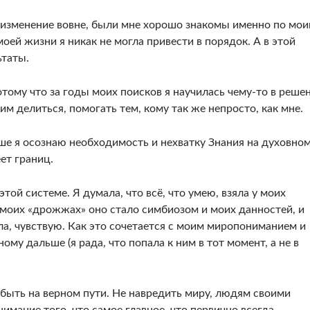
, изменение вовне, были мне хорошо знакомы именно по мо
оей жизни я никак не могла привести в порядок. А в этой
ьтаты.
отому что за годы моих поисков я научилась чему-то в реше
им делиться, помогать тем, кому так же непросто, как мне.
ше я осознаю необходимость и нехватку Знания на духовно
еет границ.
той системе. Я думала, что всё, что умею, взяла у моих
а моих «дрожжах» оно стало симбиозом и моих данностей, и
ила, чувствую. Как это сочетается с моим миропониманием и
ому дальше (я рада, что попала к ним в тот момент, а не в
быть на верном пути. Не навредить миру, людям своими