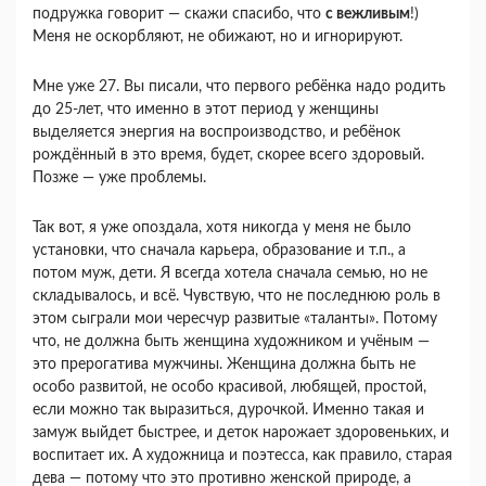
подружка говорит — скажи спасибо, что
с вежливым
!)
Меня не оскорбляют, не обижают, но и игнорируют.
Мне уже 27. Вы писали, что первого ребёнка надо родить
до 25-лет, что именно в этот период у женщины
выделяется энергия на воспроизводство, и ребёнок
рождённый в это время, будет, скорее всего здоровый.
Позже — уже проблемы.
Так вот, я уже опоздала, хотя никогда у меня не было
установки, что сначала карьера, образование и т.п., а
потом муж, дети. Я всегда хотела сначала семью, но не
складывалось, и всё. Чувствую, что не последнюю роль в
этом сыграли мои чересчур развитые «таланты». Потому
что, не должна быть женщина художником и учёным —
это прерогатива мужчины. Женщина должна быть не
особо развитой, не особо красивой, любящей, простой,
если можно так выразиться, дурочкой. Именно такая и
замуж выйдет быстрее, и деток нарожает здоровеньких, и
воспитает их. А художница и поэтесса, как правило, старая
дева — потому что это противно женской природе, а