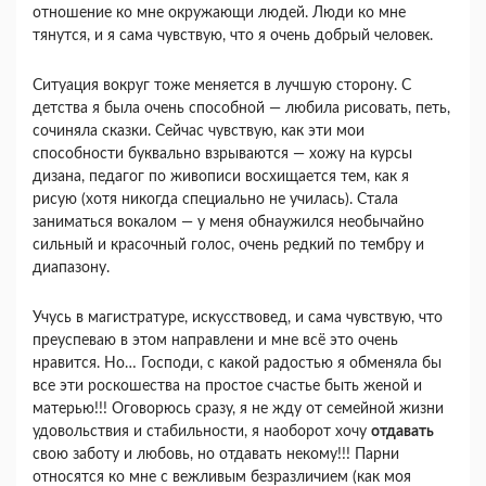
отношение ко мне окружающи людей. Люди ко мне
тянутся, и я сама чувствую, что я очень добрый человек.
Ситуация вокруг тоже меняется в лучшую сторону. С
детства я была очень способной — любила рисовать, петь,
сочиняла сказки. Сейчас чувствую, как эти мои
способности буквально взрываются — хожу на курсы
дизана, педагог по живописи восхищается тем, как я
рисую (хотя никогда специально не училась). Стала
заниматься вокалом — у меня обнаужился необычайно
сильный и красочный голос, очень редкий по тембру и
диапазону.
Учусь в магистратуре, искусствовед, и сама чувствую, что
преуспеваю в этом направлени и мне всё это очень
нравится. Но… Господи, с какой радостью я обменяла бы
все эти роскошества на простое счастье быть женой и
матерью!!! Оговорюсь сразу, я не жду от семейной жизни
удовольствия и стабильности, я наоборот хочу
отдавать
свою заботу и любовь, но отдавать некому!!! Парни
относятся ко мне с вежливым безразличием (как моя