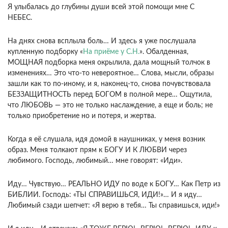
Я улыбалась до глубины души всей этой помощи мне С
НЕБЕС.
На днях снова всплыла боль… И здесь я уже послушала
купленную подборку «
На приёме у С.Н.
». Обалденная,
МОЩНАЯ подборка меня окрылила, дала мощный толчок в
изменениях… Это что-то невероятное… Слова, мысли, образы
зашли как то по-иному, и я, наконец-то, снова почувствовала
БЕЗЗАЩИТНОСТЬ перед БОГОМ в полной мере… Ощутила,
что ЛЮБОВЬ — это не только наслаждение, а еще и боль; не
только приобретение но и потеря, и жертва.
Когда я её слушала, идя домой в наушниках, у меня возник
образ. Меня толкают прям к БОГУ И К ЛЮБВИ через
любимого. Господь, любимый… мне говорят: «Иди».
Иду… Чувствую… РЕАЛЬНО ИДУ по воде к БОГУ… Как Петр из
БИБЛИИ. Господь: «ТЫ СПРАВИШЬСЯ, ИДИ!»… И я иду…
Любимый сзади шепчет: «Я верю в тебя… Ты справишься, иди!»