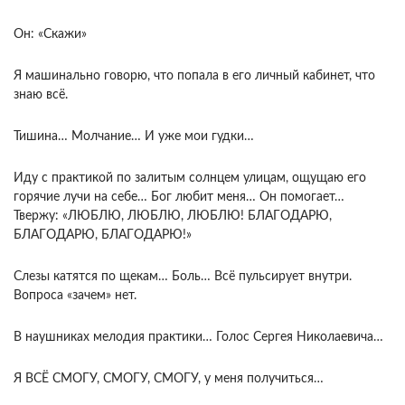
Он: «Скажи»
Я машинально говорю, что попала в его личный кабинет, что
знаю всё.
Тишина… Молчание… И уже мои гудки…
Иду с практикой по залитым солнцем улицам, ощущаю его
горячие лучи на себе… Бог любит меня… Он помогает…
Твержу: «ЛЮБЛЮ, ЛЮБЛЮ, ЛЮБЛЮ! БЛАГОДАРЮ,
БЛАГОДАРЮ, БЛАГОДАРЮ!»
Слезы катятся по щекам… Боль… Всё пульсирует внутри.
Вопроса «зачем» нет.
В наушниках мелодия практики… Голос Сергея Николаевича…
Я ВСЁ СМОГУ, СМОГУ, СМОГУ, у меня получиться…