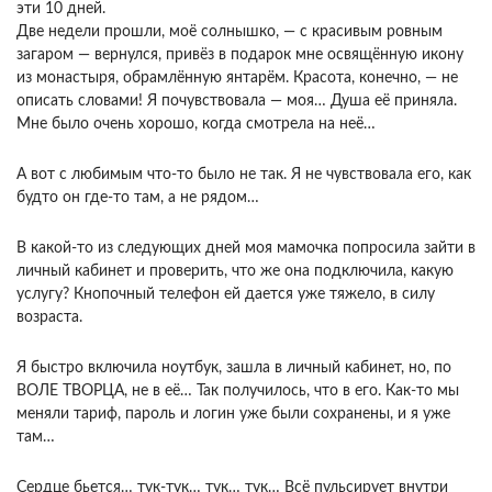
эти 10 дней.
Две недели прошли, моё солнышко, — с красивым ровным
загаром — вернулся, привёз в подарок мне освящённую икону
из монастыря, обрамлённую янтарём. Красота, конечно, — не
описать словами! Я почувствовала — моя… Душа её приняла.
Мне было очень хорошо, когда смотрела на неё…
А вот с любимым что-то было не так. Я не чувствовала его, как
будто он где-то там, а не рядом…
В какой-то из следующих дней моя мамочка попросила зайти в
личный кабинет и проверить, что же она подключила, какую
услугу? Кнопочный телефон ей дается уже тяжело, в силу
возраста.
Я быстро включила ноутбук, зашла в личный кабинет, но, по
ВОЛЕ ТВОРЦА, не в её… Так получилось, что в его. Как-то мы
меняли тариф, пароль и логин уже были сохранены, и я уже
там…
Сердце бьется… тук-тук… тук… тук… Всё пульсирует внутри