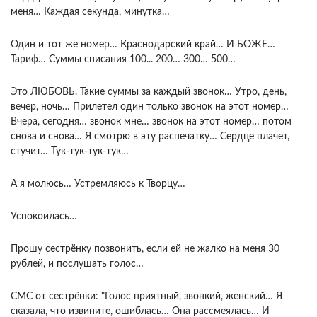
меня… Каждая секунда, минутка…
Один и тот же номер… Краснодарский край… И БОЖЕ…
Тариф… Суммы списания 100... 200… 300… 500…
Это ЛЮБОВЬ. Такие суммы за каждый звонок… Утро, день,
вечер, ночь… Прилетел один только звонок на этот номер…
Вчера, сегодня… звонок мне… звонок на этот номер… потом
снова и снова… Я смотрю в эту распечатку… Сердце плачет,
стучит… Тук-тук-тук-тук…
А я молюсь… Устремляюсь к Творцу…
Успокоилась…
Прошу сестрёнку позвонить, если ей не жалко на меня 30
рублей, и послушать голос…
СМС от сестрёнки: "Голос приятный, звонкий, женский… Я
сказала, что извините, ошиблась… Она рассмеялась… И