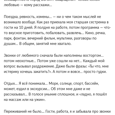
любовью — кому расскажи…
Поездка, ревность, измены… — ни о чем таком мыслей не
возникало вообще. Как раз приехала моя старшая сестренка в
гости на 10 дней. Я полдня на работе, потом программа — что-
то вкусное приготовить, побаловать, развлечь… Кино, речка,
парк, фонтан, вечерний фильм, мультики, разговоры по
душам… В общем, занятий мне хватало.
Звонки от любимого сначала были наполнены восторгом…
потом неохотные… Потом уже сошли на нет… Каждый мой
вопрос вызывал раздражение. Даже были фразы: «Ты что, мне
истерику хочешь закатить?». А потом и вовсе… просто гудки.
Отдых… Я всё понимала… Море, солнце, спорт, бассейн,
может, ездил в экскурсии… Об этом мне даже и не
рассказывал… В голосе уныние сплошное, и «ладно, я пошёл
на массаж или на ужин».
Переживаний не было.... Гости, работа, я и забывала про звонки